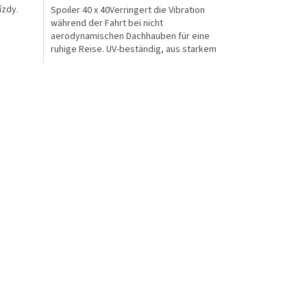
ízdy.
Spoiler 40 x 40Verringert die Vibration
während der Fahrt bei nicht
aerodynamischen Dachhauben für eine
ruhige Reise. UV-beständig, aus starkem
ABS-Kunststoff. Geeignet für...