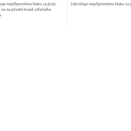
uje nepříjemnému hluku za jízdy.
Zabraňuje nepříjemnému hluku za j
 se na přední hraně střešního
.
O
v
l
á
d
a
c
í
p
r
v
k
y
v
ý
p
i
s