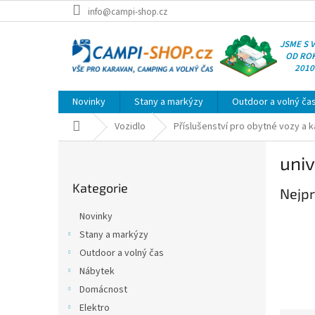
Přejít
info@campi-shop.cz
na
obsah
JSME S 
OD RO
2010
Novinky
Stany a markýzy
Outdoor a volný ča
Domů
Vozidlo
Příslušenství pro obytné vozy a 
P
univ
o
Přeskočit
s
Kategorie
kategorie
Nejpr
t
r
Novinky
a
Stany a markýzy
n
Outdoor a volný čas
n
í
Nábytek
p
Domácnost
a
Elektro