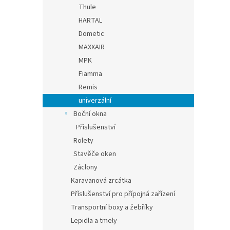
Thule
HARTAL
Dometic
MAXXAIR
MPK
Fiamma
Remis
univerzální
Boční okna
Příslušenství
Rolety
Stavěče oken
Záclony
Karavanová zrcátka
Příslušenství pro přípojná zařízení
Transportní boxy a žebříky
Lepidla a tmely