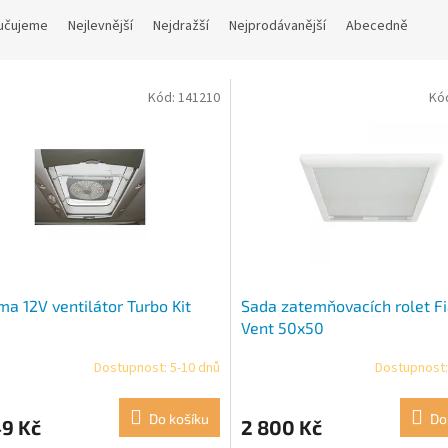
učujeme
Nejlevnější
Nejdražší
Nejprodávanější
Abecedně
Kód:
141210
Kó
a 12V ventilátor Turbo Kit
Sada zatemňovacích rolet 
Vent 50x50
Dostupnost: 5-10 dnů
Dostupnost:
Do košíku
Do
49 Kč
2 800 Kč