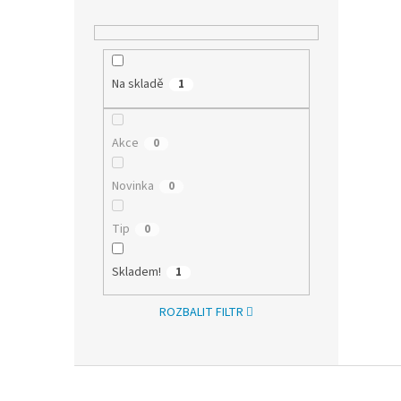
Na skladě
1
Akce
0
Novinka
0
Tip
0
Skladem!
1
ROZBALIT FILTR
Z
á