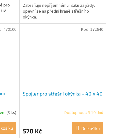
né pro
Zabraňuje nepříjemnému hluku za jízdy.
i UV
Upevní se na přední hraně střešního
okýnka.
d:
470100
Kód:
172640
 mm
Spojler pro střešní okýnka - 40 x 40
dem
(3 ks)
Dostupnost: 5-10 dnů
 košíku
Do košíku
570 Kč