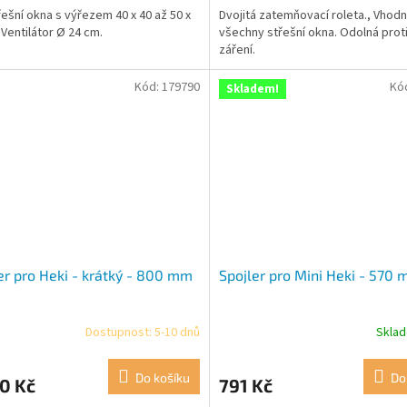
řešní okna s výřezem 40 x 40 až 50 x
Dvojitá zatemňovací roleta., Vhod
 Ventilátor Ø 24 cm.
všechny střešní okna. Odolná prot
záření.
Kód:
179790
Kó
Skladem!
er pro Heki - krátký - 800 mm
Spojler pro Mini Heki - 570
Dostupnost: 5-10 dnů
Skla
Do košíku
Do
0 Kč
791 Kč