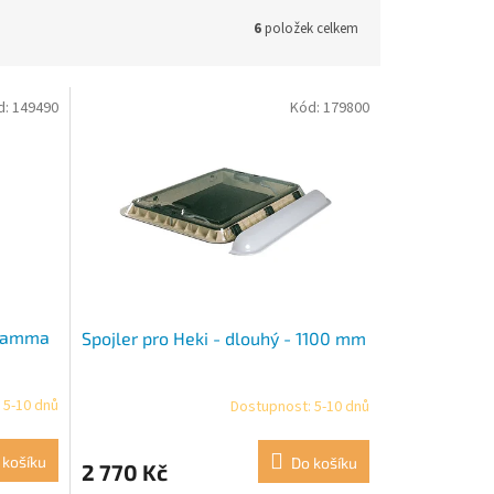
6
položek celkem
d:
149490
Kód:
179800
Fiamma
Spojler pro Heki - dlouhý - 1100 mm
 5-10 dnů
Dostupnost: 5-10 dnů
 košíku
Do košíku
2 770 Kč