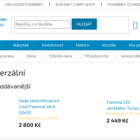
OBCHODNÍ PODMÍNKY
KONTAKT CAMPI-SHOP
PODMÍNKY OCHRA
VÁMI
HLEDAT
KU
NÁK
KOŠÍ
s
Nábytek
Domácnost
Elektro
Vozidlo
Vše p
karavany
Okna
Střešní okna
Příslušenství
univerzáln
erzální
odávanější
Sada zatemňovacích
Fiamma 12V
rolet Fiamma Vent
ventilátor Turbo 
50x50
Dostupnost: 5-10
Dostupnost: 5-10 dnů
2 449 Kč
2 800 Kč