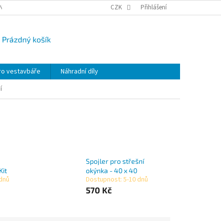
NY OSOBNÍCH ÚDAJŮ
CAMPI-BLOG
CZK
REKLAMACE
Přihlášení
VRÁCENÍ ZBO
Prázdný košík
UPNÍ
K
ro vestavbáře
Náhradní díly
í
Spojler pro střešní
Kit
okýnka - 40 x 40
 dnů
Dostupnost: 5-10 dnů
570 Kč