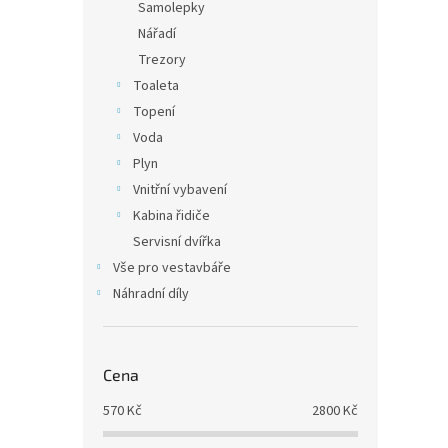
Samolepky
Nářadí
Trezory
Toaleta
Topení
Voda
Plyn
Vnitřní vybavení
Kabina řidiče
Servisní dvířka
Vše pro vestavbáře
Náhradní díly
Cena
570
Kč
2800
Kč