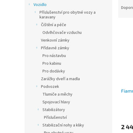
Ř
n
Vozidlo
a
e
Dopor
Příslušenství pro obytné vozy a
z
l
karavany
e
Čištění a péče
V
n
ý
Odvlhčovače vzduchu
í
p
p
Venkovní zámky
i
r
Přídavné zámky
s
o
Pro nástavbu
p
d
Pro kabinu
r
u
Pro dodávky
o
k
d
t
Zarážky dveří a madla
u
ů
Podvozek
Fiamm
k
Tlumiče a měchy
t
Spojovací hlavy
ů
Stabilizátory
Příslušenství
Stabilizační nohy a kliky
2 4