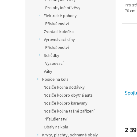
Pro obytné vozy
Pro st
Pro obytné přívěsy
70 cm.
Elektrické pohony
Příslušenství
Zvedací kolečka
Vyrovnávací klíny
Příslušenství
Schůdky
Vysouvací
Váhy
Nosiče na kola
Nosiče kol na dodávky
Spojl
Nosiče kol pro obytná auta
Nosiče kol pro karavany
Nosiče kol na tažné zařízení
Příslušenství
Obaly na kola
2 39
Kryty, plachty, ochranné obaly