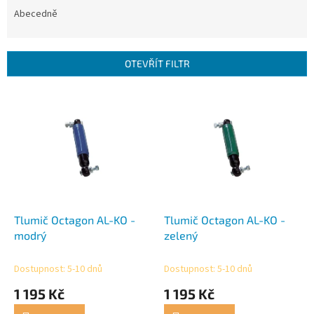
z
e
Abecedně
n
í
p
OTEVŘÍT FILTR
r
o
V
d
ý
u
p
k
i
t
s
ů
p
r
o
d
Tlumič Octagon AL-KO -
Tlumič Octagon AL-KO -
u
modrý
zelený
k
t
Dostupnost: 5-10 dnů
Dostupnost: 5-10 dnů
ů
1 195 Kč
1 195 Kč