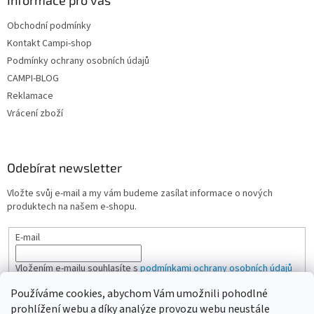
Informace pro vás
p
i
Obchodní podmínky
s
u
Kontakt Campi-shop
Podmínky ochrany osobních údajů
CAMPI-BLOG
Reklamace
Vrácení zboží
Odebírat newsletter
Vložte svůj e-mail a my vám budeme zasílat informace o nových
produktech na našem e-shopu.
E-mail
Vložením e-mailu souhlasíte s
podmínkami ochrany osobních údajů
Používáme cookies, abychom Vám umožnili pohodlné
PŘIHLÁSIT SE
prohlížení webu a díky analýze provozu webu neustále