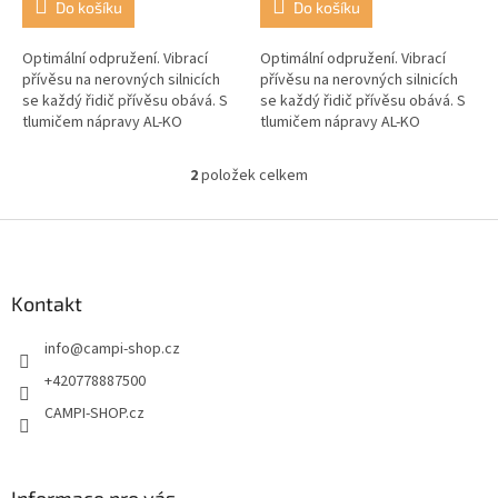
Do košíku
Do košíku
Optimální odpružení. Vibrací
Optimální odpružení. Vibrací
přívěsu na nerovných silnicích
přívěsu na nerovných silnicích
se každý řidič přívěsu obává. S
se každý řidič přívěsu obává. S
tlumičem nápravy AL-KO
tlumičem nápravy AL-KO
Octagon se okamžitě sníží
Octagon se okamžitě sníží
nebezpečné poskakování.
nebezpečné poskakování.
2
položek celkem
O
v
l
Z
á
á
d
p
a
a
Kontakt
c
t
í
info
@
campi-shop.cz
í
p
r
+420778887500
v
CAMPI-SHOP.cz
k
y
v
ý