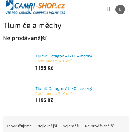
Přejít
na
NÁKUPNÍ
obsah
KOŠÍK
Tlumiče a měchy
Nejprodávanější
Tlumič Octagon AL-KO - modrý
Dostupnost: 5-10 dnů
1 195 Kč
Tlumič Octagon AL-KO - zelený
Dostupnost: 5-10 dnů
1 195 Kč
Ř
a
Doporučujeme
Nejlevnější
Nejdražší
Nejprodávanější