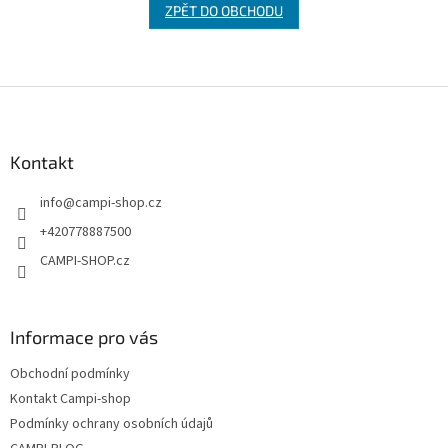
ZPĚT DO OBCHODU
Z
á
p
a
Kontakt
t
info
@
campi-shop.cz
í
+420778887500
CAMPI-SHOP.cz
Informace pro vás
Obchodní podmínky
Kontakt Campi-shop
Podmínky ochrany osobních údajů