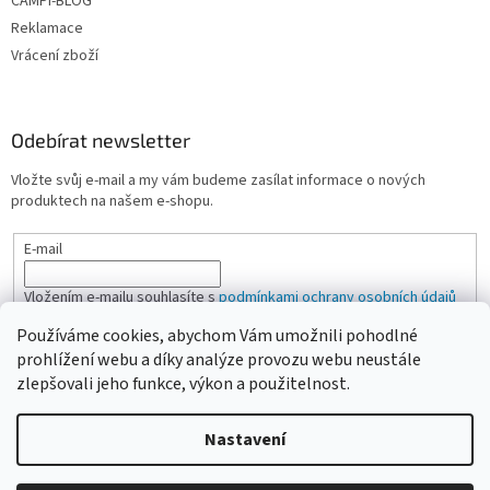
CAMPI-BLOG
Reklamace
Vrácení zboží
Odebírat newsletter
Vložte svůj e-mail a my vám budeme zasílat informace o nových
produktech na našem e-shopu.
E-mail
Vložením e-mailu souhlasíte s
podmínkami ochrany osobních údajů
Používáme cookies, abychom Vám umožnili pohodlné
PŘIHLÁSIT SE
prohlížení webu a díky analýze provozu webu neustále
zlepšovali jeho funkce, výkon a použitelnost.
Nastavení
Vytvořil Shoptet