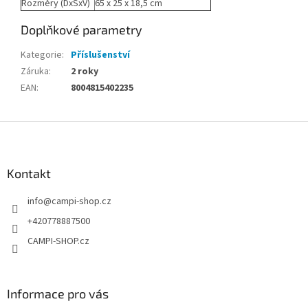
Rozměry (DxŠxV)
65 x 25 x 18,5 cm
Doplňkové parametry
Kategorie
:
Příslušenství
Záruka
:
2 roky
EAN
:
8004815402235
Z
á
p
a
Kontakt
t
info
@
campi-shop.cz
í
+420778887500
CAMPI-SHOP.cz
Informace pro vás