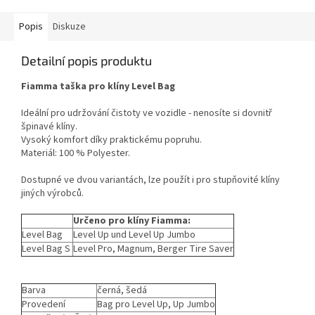
Popis
Diskuze
Detailní popis produktu
Fiamma taška pro klíny Level Bag
Ideální pro udržování čistoty ve vozidle - nenosíte si dovnitř
špinavé klíny.
Vysoký komfort díky praktickému popruhu.
Materiál: 100 % Polyester.
Dostupné ve dvou variantách, lze použít i pro stupňovité klíny
jiných výrobců.
Určeno pro klíny
Fiamma:
Level Bag
Level Up und Level Up Jumbo
Level Bag S
Level Pro, Magnum, Berger Tire Saver
Barva
černá, šedá
Provedení
Bag pro Level Up, Up Jumbo