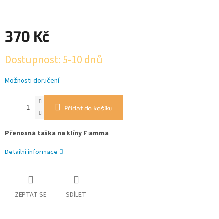
370 Kč
Měrná
Dostupnost: 5-10 dnů
cena:
Možnosti doručení
Přidat do košíku
Přenosná taška na klíny Fiamma
Detailní informace
ZEPTAT SE
SDÍLET