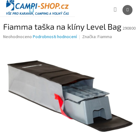
Přejít
na
NÁKUPNÍ
obsah
KOŠÍK
Fiamma taška na klíny Level Bag
290800
Průměrné
Neohodnoceno
Podrobnosti hodnocení
Značka:
Fiamma
hodnocení
produktu
je
0,0
z
5
hvězdiček.