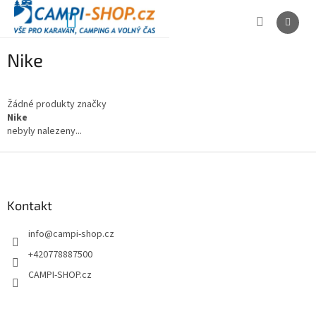
Přejít
na
NÁKUPNÍ
obsah
KOŠÍK
Nike
Žádné produkty značky
Nike
nebyly nalezeny...
Z
á
p
a
Kontakt
t
info
@
campi-shop.cz
í
+420778887500
CAMPI-SHOP.cz