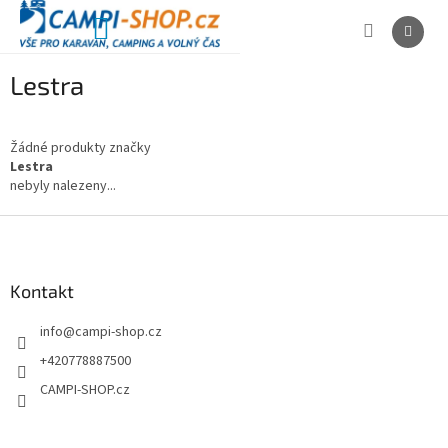
Přejít
na
NÁKUPNÍ
obsah
KOŠÍK
Lestra
Žádné produkty značky
Lestra
nebyly nalezeny...
Z
á
p
a
Kontakt
t
info
@
campi-shop.cz
í
+420778887500
CAMPI-SHOP.cz