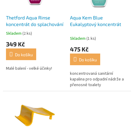
r
t
o
ů
d
Thetford Aqua Rinse
Aqua Kem Blue
u
koncentrát do splachování
Eukalyptový koncentrát
k
Skladem
(2 ks)
Průměrné
t
Skladem
(1 ks)
hodnocení
349 Kč
ů
produktu
475 Kč
je
Do košíku
5,0
Do košíku
z
5
Malé balení - velké účinky!
koncentrovaná sanitární
hvězdiček.
kapalina pro odpadní nádrže a
přenosné toalety