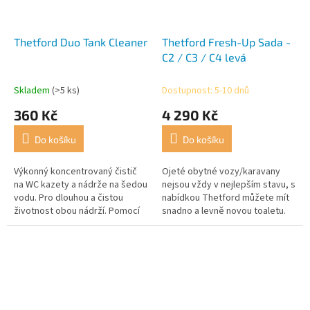
Thetford Duo Tank Cleaner
Thetford Fresh-Up Sada -
C2 / C3 / C4 levá
Skladem
(>5 ks)
Dostupnost: 5-10 dnů
360 Kč
4 290 Kč
Do košíku
Do košíku
Výkonný koncentrovaný čistič
Ojeté obytné vozy/karavany
na WC kazety a nádrže na šedou
nejsou vždy v nejlepším stavu, s
vodu. Pro dlouhou a čistou
nabídkou Thetford můžete mít
životnost obou nádrží. Pomocí
snadno a levně novou toaletu.
Duo Tank Cleaner Concentrated
odstraníte usazeniny, které se...