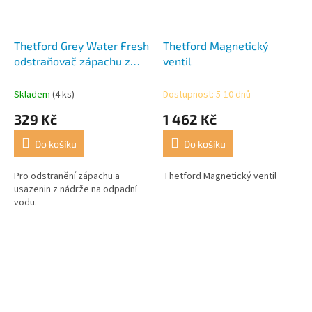
Thetford Grey Water Fresh
Thetford Magnetický
odstraňovač zápachu z
ventil
odpadní nádrže
Skladem
(4 ks)
Dostupnost: 5-10 dnů
329 Kč
1 462 Kč
Do košíku
Do košíku
Pro odstranění zápachu a
Thetford Magnetický ventil
usazenin z nádrže na odpadní
vodu.