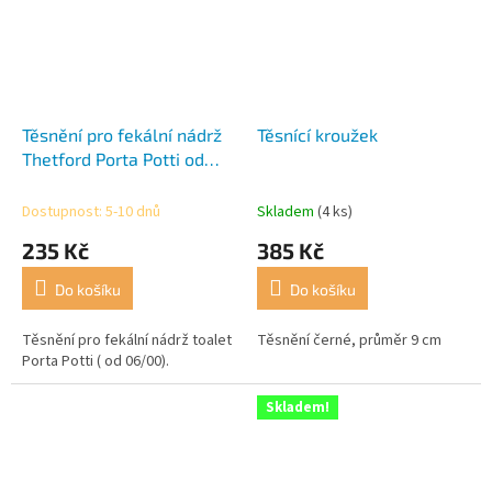
Těsnění pro fekální nádrž
Těsnící kroužek
Thetford Porta Potti od
roku 06/00
Dostupnost: 5-10 dnů
Skladem
(4 ks)
235 Kč
385 Kč
Do košíku
Do košíku
Těsnění pro fekální nádrž toalet
Těsnění černé, průměr 9 cm
Porta Potti ( od 06/00).
Skladem!