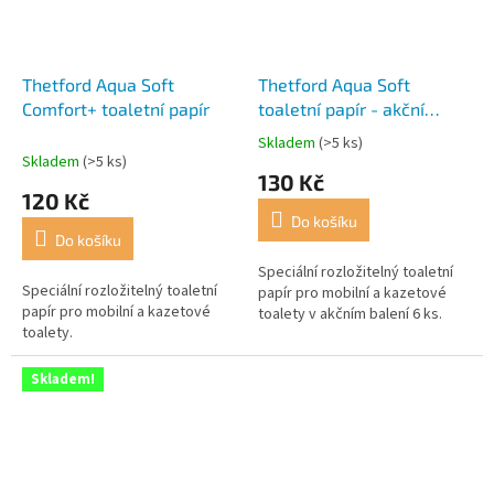
Thetford Aqua Soft
Thetford Aqua Soft
Comfort+ toaletní papír
toaletní papír - akční
balení 6 ks
Skladem
(>5 ks)
Průměrné
Skladem
(>5 ks)
hodnocení
130 Kč
produktu
120 Kč
je
Do košíku
4,7
Do košíku
z
5
Speciální rozložitelný toaletní
Speciální rozložitelný toaletní
hvězdiček.
papír pro mobilní a kazetové
papír pro mobilní a kazetové
toalety v akčním balení 6 ks.
toalety.
Skladem!