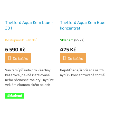
Thetford Aqua Kem blue -
Thetford Aqua Kem Blue
30 l
koncentrát
Dostupnost: 5-10 dnů
Skladem
(>5 ks)
6 590 Kč
475 Kč
Do košíku
Do košíku
Sanitární přísada pro všechny
Nejoblíbenější přísada na trhu
kazetové, pevně instalované
nyní i v koncentrované formě!
nebo přenosné toalety - nyní ve
velkém ekonomickém balení!
Skladem!