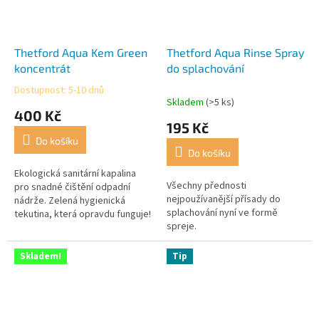
Thetford Aqua Kem Green
Thetford Aqua Rinse Spray
koncentrát
do splachování
Dostupnost: 5-10 dnů
Průměrné
Skladem
(>5 ks)
hodnocení
400 Kč
produktu
195 Kč
je
Do košíku
4,8
Do košíku
z
5
Ekologická sanitární kapalina
Všechny přednosti
hvězdiček.
pro snadné čištění odpadní
nejpoužívanější přísady do
nádrže. Zelená hygienická
splachování nyní ve formě
tekutina, která opravdu funguje!
spreje.
Skladem!
Tip