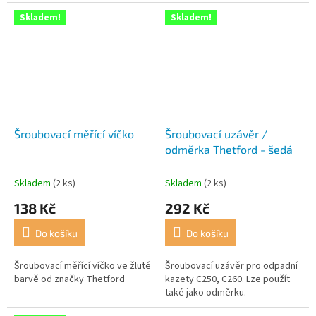
Skladem!
Skladem!
Šroubovací měřící víčko
Šroubovací uzávěr /
odměrka Thetford - šedá
Skladem
(2 ks)
Skladem
(2 ks)
138 Kč
292 Kč
Do košíku
Do košíku
Šroubovací měřící víčko ve žluté
Šroubovací uzávěr pro odpadní
barvě od značky Thetford
kazety C250, C260. Lze použít
také jako odměrku.