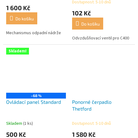
Dostupnost: 5-10 dnů
hodnocení
1 600 Kč
produktu
102 Kč
je
Do košíku
5,0
Do košíku
z
5
Mechanismus odpadní nádrže
Odvzdušňovací ventil pro C400
hvězdiček.
Skladem!
–68 %
Ovládací panel Standard
Ponorné čerpadlo
Thetford
Skladem
(1 ks)
Dostupnost: 5-10 dnů
500 Kč
1 580 Kč