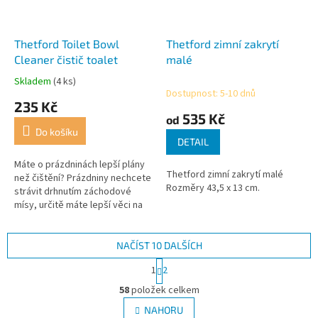
Thetford Toilet Bowl
Thetford zimní zakrytí
Cleaner čistič toalet
malé
Skladem
(4 ks)
Průměrné
Dostupnost: 5-10 dnů
hodnocení
235 Kč
produktu
535 Kč
od
je
Do košíku
4,5
DETAIL
z
5
Máte o prázdninách lepší plány
Thetford zimní zakrytí malé
hvězdiček.
než čištění? Prázdniny nechcete
Rozměry 43,5 x 13 cm.
strávit drhnutím záchodové
mísy, určitě máte lepší věci na
práci! Z tohoto důvodu Vám
firma Thetford představuje...
NAČÍST 10 DALŠÍCH
S
1
2
t
O
r
58
položek celkem
v
á
l
NAHORU
n