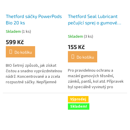
Thetford sáčky PowerPods
Thetford Seal Lubricant
Bio 20 ks
pečující sprej o gumové
materiály
Skladem
(1 ks)
Průměrné
Skladem
(3 ks)
hodnocení
599 Kč
produktu
155 Kč
je
Do košíku
2,0
Do košíku
z
5
BIO šetrný způsob, jak získat
Pro pravidelnou ochranu a
hvězdiček.
čistou a snadno vyprázdnitelnou
mazání gumových těsnění,
nádrž. Koncentrované a a zcela
zámků, pantů, kol atd. Přípravek
rozpustné sáčky. Nepříjemné
byl speciálně vyvinutý pro
pachy jsou minulostí!
ochranu šoupátkových těsnění
toalet před vyschnutím a
Výprodej
zteřením,...
Skladem!