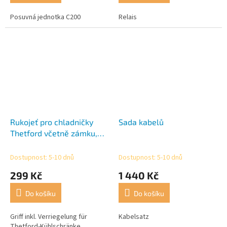
Posuvná jednotka C200
Relais
Rukojeť pro chladničky
Sada kabelů
Thetford včetně zámku,
62698527
Dostupnost: 5-10 dnů
Dostupnost: 5-10 dnů
299 Kč
1 440 Kč
Do košíku
Do košíku
Griff inkl. Verriegelung für
Kabelsatz
Thetford-Kühlschränke,