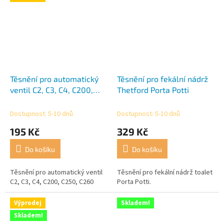
Těsnění pro automatický
Těsnění pro fekální nádrž
ventil C2, C3, C4, C200,
Thetford Porta Potti
C250, C260
Dostupnost: 5-10 dnů
Dostupnost: 5-10 dnů
195 Kč
329 Kč
Do košíku
Do košíku
Těsnění pro automatický ventil
Těsnění pro fekální nádrž toalet
C2, C3, C4, C200, C250, C260
Porta Potti.
Výprodej
Skladem!
Skladem!