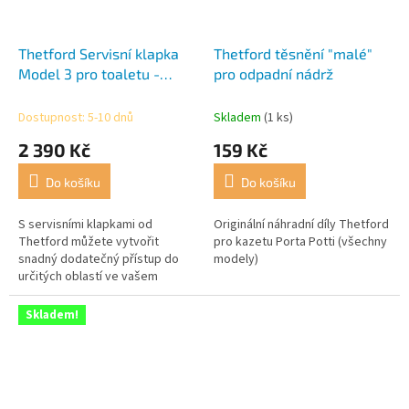
Thetford Servisní klapka
Thetford těsnění "malé"
Model 3 pro toaletu -
pro odpadní nádrž
světle šedá
Dostupnost: 5-10 dnů
Skladem
(1 ks)
2 390 Kč
159 Kč
Do košíku
Do košíku
S servisními klapkami od
Originální náhradní díly Thetford
Thetford můžete vytvořit
pro kazetu Porta Potti (všechny
snadný dodatečný přístup do
modely)
určitých oblastí ve vašem
karavanu nebo obytném voze.
Skladem!