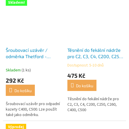
Skladem!
Šroubovací uzávěr /
Těsnění do fekální nádrže
odměrka Thetford -
pro C2, C3, C4, C200, C250,
zelená
C260, C400, C500
Dostupnost: 5-10 dnů
Průměrné
Skladem
(1 ks)
hodnocení
475 Kč
produktu
292 Kč
je
Do košíku
5,0
Do košíku
z
5
Těsnění do fekální nádrže pro
Šroubovací uzávěr pro odpadní
hvězdiček.
C2, C3, C4, C200, C250, C260,
kazety C400, C500. Lze použít
C400, C500
také jako odměrku.
Výprodej