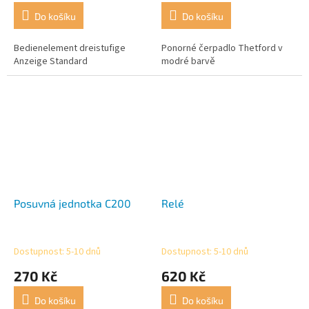
Do košíku
Do košíku
Bedienelement dreistufige
Ponorné čerpadlo Thetford v
Anzeige Standard
modré barvě
Posuvná jednotka C200
Relé
Dostupnost: 5-10 dnů
Dostupnost: 5-10 dnů
270 Kč
620 Kč
Do košíku
Do košíku