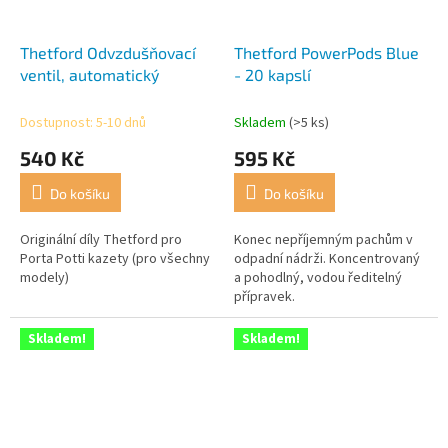
Thetford Odvzdušňovací
Thetford PowerPods Blue
ventil, automatický
- 20 kapslí
Dostupnost: 5-10 dnů
Skladem
(>5 ks)
540 Kč
595 Kč
Do košíku
Do košíku
Originální díly Thetford pro
Konec nepříjemným pachům v
Porta Potti kazety (pro všechny
odpadní nádrži. Koncentrovaný
modely)
a pohodlný, vodou ředitelný
přípravek.
Skladem!
Skladem!