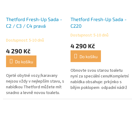
Thetford Fresh-Up Sada -
Thetford Fresh-Up Sada -
C2 / C3 / C4 pravá
C220
Dostupnost: 5-10 dnů
Průměrné
Dostupnost: 5-10 dnů
hodnocení
4 290 Kč
produktu
4 290 Kč
je
Do košíku
5,0
Do košíku
z
5
Obnovte svou starou toaletu
Ojeté obytné vozy/karavany
hvězdiček.
nyní za speciální cenu!Kompletní
nejsou vždy v nejlepším stavu, s
nabídka obsahuje: prkýnko s
nabídkou Thetford můžete mít
bílým poklopem odpadní nádrž
snadno a levně novou toaletu.
s nebo bez koleček čistič
kazetové nádrže...