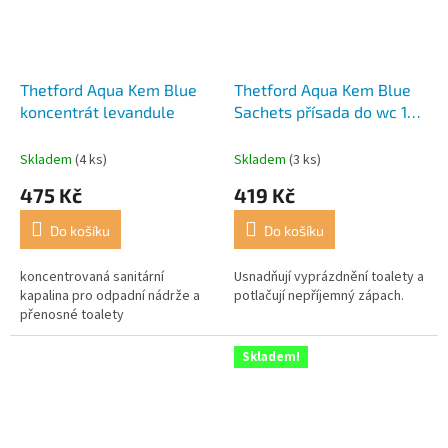
Thetford Aqua Kem Blue
Thetford Aqua Kem Blue
koncentrát levandule
Sachets přísada do wc 15+
3 zdarma
Skladem
(4 ks)
Skladem
(3 ks)
475 Kč
419 Kč
Do košíku
Do košíku
koncentrovaná sanitární
Usnadňují vyprázdnění toalety a
kapalina pro odpadní nádrže a
potlačují nepříjemný zápach.
přenosné toalety
Skladem!