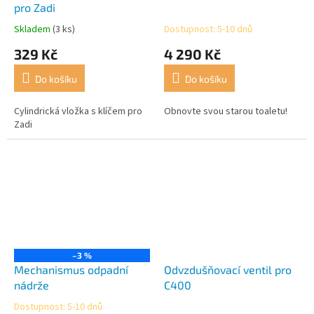
pro Zadi
Skladem
(3 ks)
Dostupnost: 5-10 dnů
Průměrné
Průměrné
hodnocení
hodnocení
329 Kč
4 290 Kč
produktu
produktu
je
je
Do košíku
Do košíku
5,0
5,0
z
z
5
5
Cylindrická vložka s klíčem pro
Obnovte svou starou toaletu!
hvězdiček.
hvězdiček.
Zadi
–3 %
Mechanismus odpadní
Odvzdušňovací ventil pro
nádrže
C400
Dostupnost: 5-10 dnů
Průměrné