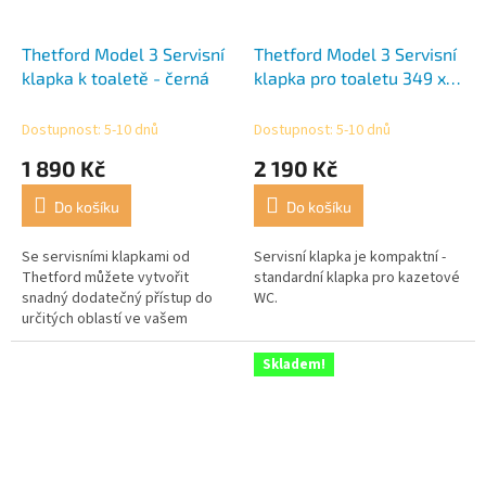
Thetford Model 3 Servisní
Thetford Model 3 Servisní
klapka k toaletě - černá
klapka pro toaletu 349 x
296 mm bílá
Dostupnost: 5-10 dnů
Dostupnost: 5-10 dnů
1 890 Kč
2 190 Kč
Do košíku
Do košíku
Se servisními klapkami od
Servisní klapka je kompaktní -
Thetford můžete vytvořit
standardní klapka pro kazetové
snadný dodatečný přístup do
WC.
určitých oblastí ve vašem
karavanu nebo obytném voze.
Skladem!