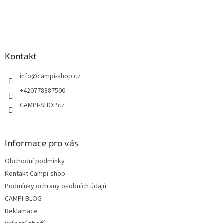
á
k
d
o
v
Z
a
á
c
á
n
í
p
í
p
a
Kontakt
r
t
v
info
@
campi-shop.cz
í
k
y
+420778887500
v
CAMPI-SHOP.cz
ý
p
i
s
Informace pro vás
u
Obchodní podmínky
Kontakt Campi-shop
Podmínky ochrany osobních údajů
CAMPI-BLOG
Reklamace