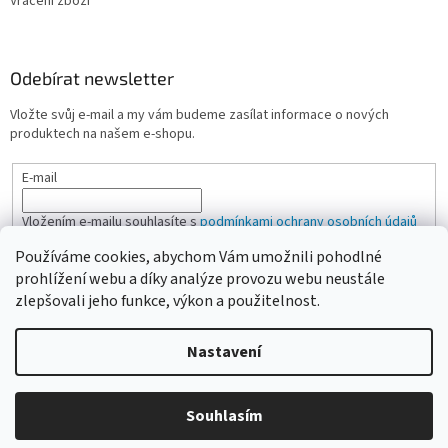
Vrácení zboží
Odebírat newsletter
Vložte svůj e-mail a my vám budeme zasílat informace o nových
produktech na našem e-shopu.
E-mail
Vložením e-mailu souhlasíte s
podmínkami ochrany osobních údajů
Používáme cookies, abychom Vám umožnili pohodlné
PŘIHLÁSIT SE
prohlížení webu a díky analýze provozu webu neustále
zlepšovali jeho funkce, výkon a použitelnost.
Nastavení
Vytvořil Shoptet
Vážení zákazníci, pokud na eshopu nenajdete žádanou položku,
Souhlasím
Copyright 2026
CAMPI-SHOP.cz
. Všechna práva vyhrazena.
neváhejte ji poptat přes kontaktní formulář nebo email.