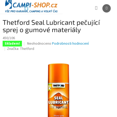
Přejít
na
NÁKUPNÍ
obsah
KOŠÍK
Thetford Seal Lubricant pečující
sprej o gumové materiály
450/106
Průměrné
Neohodnoceno
Podrobnosti hodnocení
Skladem!
hodnocení
Značka:
Thetford
produktu
je
0,0
z
5
hvězdiček.