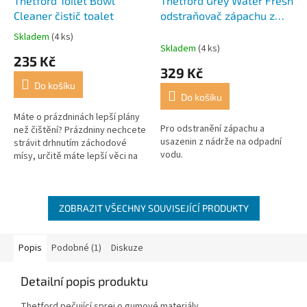
Thetford Toilet Bowl
Thetford Grey Water Fresh
Cleaner čistič toalet
odstraňovač zápachu z
odpadní nádrže
Skladem
(4 ks)
Průměrné
Skladem
(4 ks)
hodnocení
235 Kč
produktu
329 Kč
je
Do košíku
4,5
Do košíku
z
5
Máte o prázdninách lepší plány
Pro odstranění zápachu a
hvězdiček.
než čištění? Prázdniny nechcete
usazenin z nádrže na odpadní
strávit drhnutím záchodové
vodu.
mísy, určitě máte lepší věci na
práci! Z tohoto důvodu Vám
firma Thetford představuje...
ZOBRAZIT VŠECHNY SOUVISEJÍCÍ PRODUKTY
Popis
Podobné (1)
Diskuze
Detailní popis produktu
Thetford pečující sprej o gumové materiály