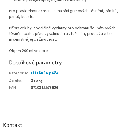
Pro pravidelnou ochranu a mazání gumových těsnění, zámků,
pantů, kol atd.
Přípravek byl speciálně vyvinutý pro ochranu šoupátkových
těsnění toalet před vyschnutím a zteřením, prodlužuje tak
maximálně jejich životnost.
Objem 200 ml ve spreji.
Doplňkové parametry
Kategorie
:
Čištění a péče
Záruka
:
2 roky
EAN
:
8710315573626
Z
á
p
a
Kontakt
t