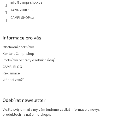
info
@
campi-shop.cz
í
+420778887500
CAMPI-SHOP.cz
Informace pro vás
Obchodní podmínky
Kontakt Campi-shop
Podmínky ochrany osobních údajů
CAMPI-BLOG
Reklamace
Vrácení zboží
Odebírat newsletter
Vložte svůj e-mail a my vám budeme zasílat informace o nových
produktech na našem e-shopu.