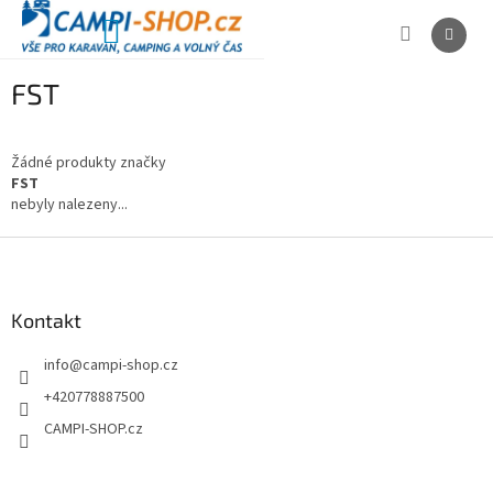
Přejít
na
NÁKUPNÍ
obsah
KOŠÍK
FST
Žádné produkty značky
FST
nebyly nalezeny...
Z
á
p
a
Kontakt
t
info
@
campi-shop.cz
í
+420778887500
CAMPI-SHOP.cz