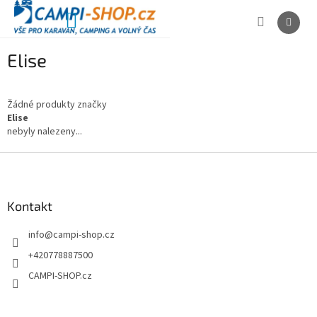
Přejít
na
NÁKUPNÍ
obsah
KOŠÍK
Elise
Žádné produkty značky
Elise
nebyly nalezeny...
Z
á
p
a
Kontakt
t
info
@
campi-shop.cz
í
+420778887500
CAMPI-SHOP.cz