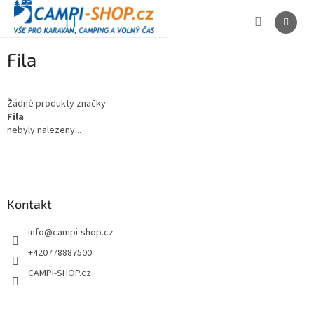
Přejít
na
NÁKUPNÍ
obsah
KOŠÍK
Fila
Žádné produkty značky
Fila
nebyly nalezeny...
Z
á
p
a
Kontakt
t
info
@
campi-shop.cz
í
+420778887500
CAMPI-SHOP.cz