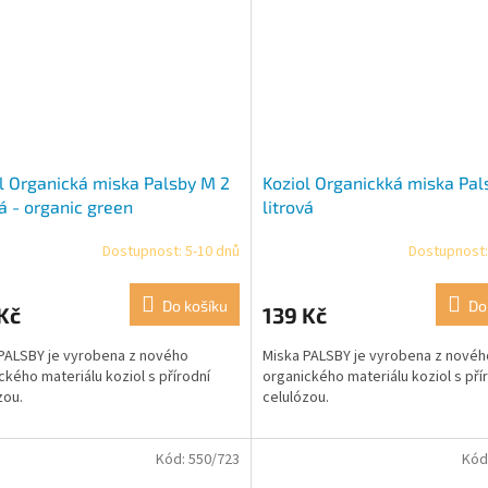
l Organická miska Palsby M 2
Koziol Organickká miska Pal
vá - organic green
litrová
Dostupnost: 5-10 dnů
Dostupnost:
Do košíku
Do
Kč
139 Kč
PALSBY je vyrobena z nového
Miska PALSBY je vyrobena z novéh
ckého materiálu koziol s přírodní
organického materiálu koziol s pří
zou.
celulózou.
Kód:
550/723
Kód