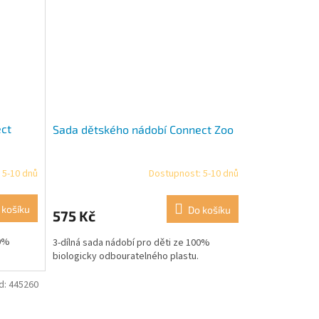
ect
Sada dětského nádobí Connect Zoo
 5-10 dnů
Dostupnost: 5-10 dnů
 košíku
Do košíku
575 Kč
00%
3-dílná sada nádobí pro děti ze 100%
biologicky odbouratelného plastu.
d:
445260