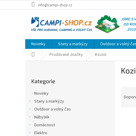
Přejít
info@campi-shop.cz
na
obsah
JSME S 
OD RO
2010
Novinky
Stany a markýzy
Outdoor a volný ča
Domů
Prodávané značky
Koziol
P
Kozi
o
Přeskočit
s
Kategorie
kategorie
t
Ř
r
Novinky
a
a
Dopor
Stany a markýzy
z
n
Outdoor a volný čas
e
n
V
n
í
Nábytek
ý
í
p
Domácnost
p
p
a
Elektro