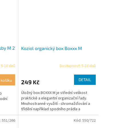
sby M 2
Koziol organický box Boxxx M
 5-10 dnů
Dostupnost: 5-10 dnů
DETAIL
 košíku
249 Kč
Úložný box BOXXX M je střední velikost
o
praktické a elegantní organizační řady.
rodní
Mnohostranné využití - shromažďování a
třídění například spodního prádla a
ponožek, nářadí a...
:
551/266
Kód:
550/722