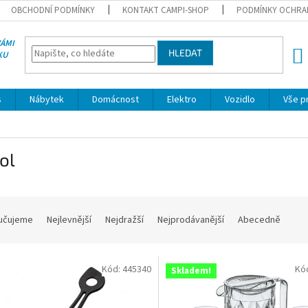
OBCHODNÍ PODMÍNKY
KONTAKT CAMPI-SHOP
PODMÍNKY OCHRA
VÁMI
HLEDAT
KU
NÁK
KOŠÍ
s
Nábytek
Domácnost
Elektro
Vozidlo
Vše p
ol
učujeme
Nejlevnější
Nejdražší
Nejprodávanější
Abecedně
Kód:
445340
Kó
Skladem!