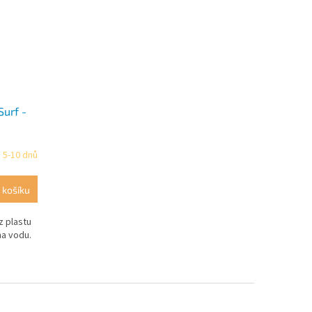
urf -
 5-10 dnů
 košíku
z plastu
a vodu.