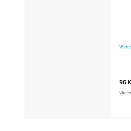
Víko 
96 
Víko p
Z
á