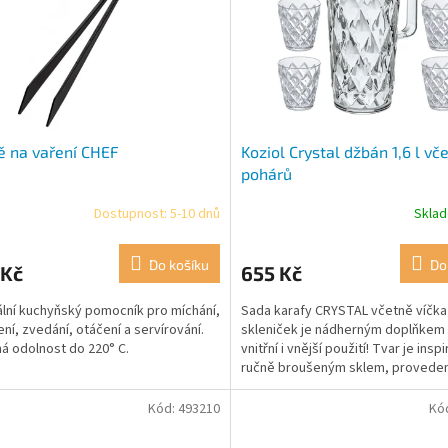
ě na vaření CHEF
Koziol Crystal džbán 1,6 l vč
pohárů
Dostupnost: 5-10 dnů
Skla
Průměrné
hodnocení
produktu
Do košíku
Do
 Kč
655 Kč
je
5,0
ální kuchyňský pomocník pro míchání,
Sada karafy CRYSTAL včetně víčka 
z
ní, zvedání, otáčení a servírování.
skleniček je nádherným doplňkem
5
á odolnost do 220° C.
vnitřní i vnější použití! Tvar je insp
hvězdiček.
ručně broušeným sklem, proveden
velice moderní.
Kód:
493210
Kó