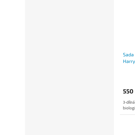
Sada 
Harry
550
3-díln
biolog