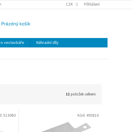
NY OSOBNÍCH ÚDAJŮ
CAMPI-BLOG
CZK
REKLAMACE
Přihlášení
VRÁCENÍ ZBO
Prázdný košík
UPNÍ
K
ro vestavbáře
Náhradní díly
11
položek celkem
d:
513080
Kód:
493810