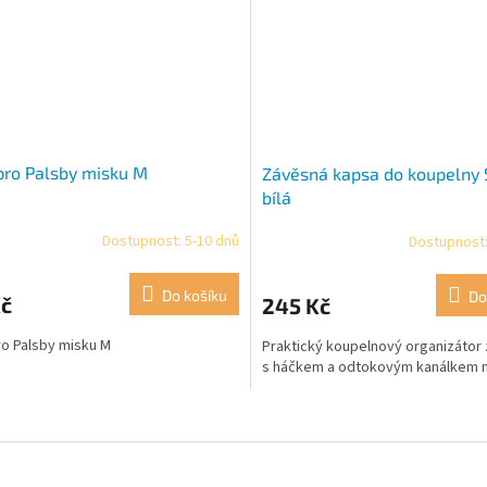
pro Palsby misku M
Závěsná kapsa do koupelny S
bílá
Dostupnost: 5-10 dnů
Dostupnost:
Do košíku
Do
Kč
245 Kč
ro Palsby misku M
Praktický koupelnový organizátor 
s háčkem a odtokovým kanálkem n
O
v
l
á