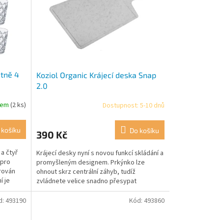
etně 4
Koziol Organic Krájecí deska Snap
2.0
dem
(2 ks)
Dostupnost: 5-10 dnů
 košíku
Do košíku
390 Kč
a čtyř
Krájecí desky nyní s novou funkcí skládání a
 pro
promyšleným designem. Prkýnko lze
irován
ohnout skrz centrální záhyb, tudíž
í je
zvládnete velice snadno přesypat
nákrájené potraviny do hrnce...
d:
493190
Kód:
493860