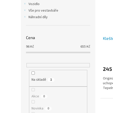
i
r
n
Vozidlo
s
o
e
Vše pro vestavbáře
p
d
l
r
u
Náhradní díly
o
k
d
t
u
ů
Cena
Klešt
k
t
96
Kč
655
Kč
ů
245
Origin
Na skladě
1
uchope
Tepeln
Akce
0
Novinka
0