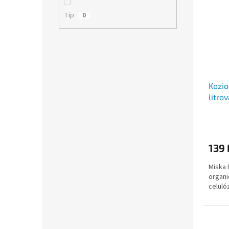
Tip
0
Kozio
litro
139 
Miska 
organi
celuló