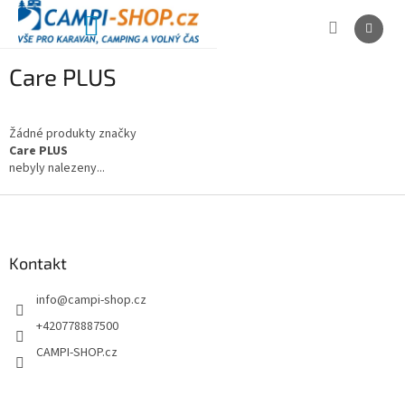
Přejít
na
NÁKUPNÍ
obsah
KOŠÍK
Care PLUS
Žádné produkty značky
Care PLUS
nebyly nalezeny...
Z
á
p
a
Kontakt
t
info
@
campi-shop.cz
í
+420778887500
CAMPI-SHOP.cz