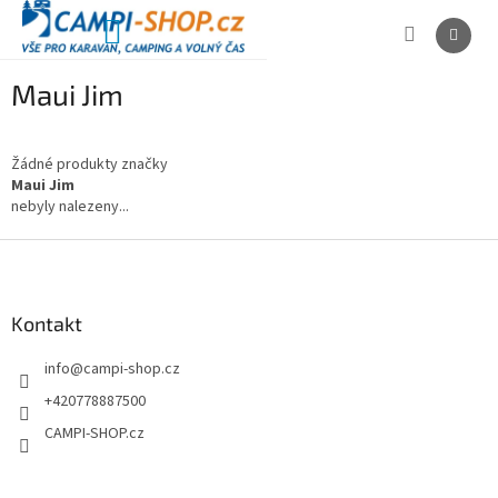
Přejít
na
NÁKUPNÍ
obsah
KOŠÍK
Maui Jim
Žádné produkty značky
Maui Jim
nebyly nalezeny...
Z
á
p
a
Kontakt
t
info
@
campi-shop.cz
í
+420778887500
CAMPI-SHOP.cz