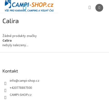
Přejít
na
NÁKUPNÍ
obsah
KOŠÍK
Calira
Žádné produkty značky
Calira
nebyly nalezeny...
Z
á
p
a
Kontakt
t
info
@
campi-shop.cz
í
+420778887500
CAMPI-SHOP.cz