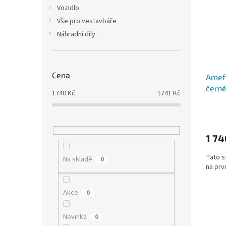
i
r
n
Vozidlo
s
o
e
Vše pro vestavbáře
p
d
l
r
u
Náhradní díly
o
k
d
t
u
ů
Cena
Amefa
k
čern
t
1740
Kč
1741
Kč
ů
1 74
Tato s
Na skladě
0
na prv
Akce
0
Novinka
0