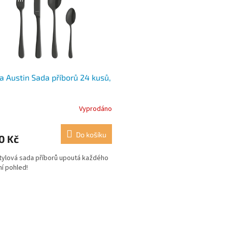
 Austin Sada příborů 24 kusů,
é
Vyprodáno
Do košíku
0 Kč
tylová sada příborů upoutá každého
ní pohled!
O
v
l
á