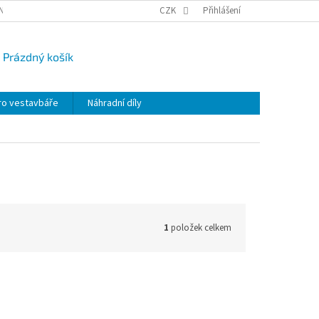
NY OSOBNÍCH ÚDAJŮ
CAMPI-BLOG
CZK
REKLAMACE
Přihlášení
VRÁCENÍ ZBO
Prázdný košík
UPNÍ
K
ro vestavbáře
Náhradní díly
1
položek celkem