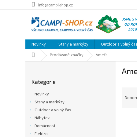
Přejít
info@campi-shop.cz
na
obsah
JSME S 
OD RO
2010
Novinky
Stany a markýzy
Outdoor a volný ča
Domů
Prodávané značky
Amefa
P
Ame
o
Přeskočit
s
Kategorie
kategorie
t
Ř
r
Novinky
a
a
Dopor
Stany a markýzy
z
n
Outdoor a volný čas
e
n
V
n
í
Nábytek
ý
í
p
Domácnost
p
p
a
Elektro