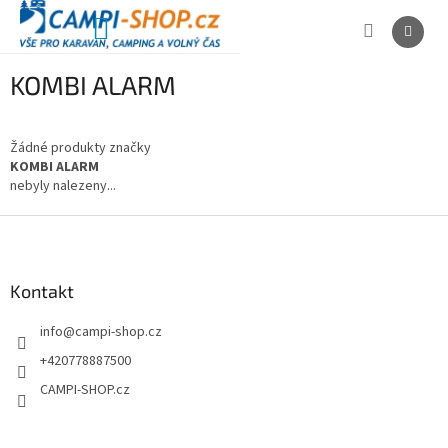
Přejít
na
NÁKUPNÍ
obsah
KOŠÍK
KOMBI ALARM
Žádné produkty značky
KOMBI ALARM
nebyly nalezeny...
Z
á
p
a
Kontakt
t
info
@
campi-shop.cz
í
+420778887500
CAMPI-SHOP.cz