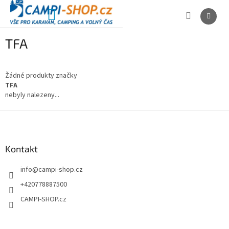
Přejít
na
NÁKUPNÍ
obsah
KOŠÍK
TFA
Žádné produkty značky
TFA
nebyly nalezeny...
Z
á
p
a
Kontakt
t
info
@
campi-shop.cz
í
+420778887500
CAMPI-SHOP.cz