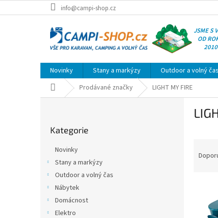
Přejít
info@campi-shop.cz
na
obsah
JSME S 
OD RO
2010
Novinky
Stany a markýzy
Outdoor a volný ča
Domů
Prodávané značky
LIGHT MY FIRE
P
LIG
o
Přeskočit
s
Kategorie
kategorie
t
Ř
r
Novinky
a
a
Dopor
Stany a markýzy
z
n
Outdoor a volný čas
e
n
V
n
í
Nábytek
ý
í
p
Domácnost
p
p
a
Elektro