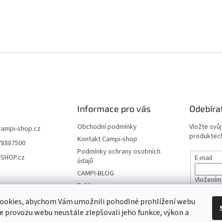
l
á
d
a
c
í
p
r
v
k
y
v
Informace pro vás
Odebíra
ý
p
Obchodní podmínky
Vložte svů
campi-shop.cz
i
produktech
Kontakt Campi-shop
s
78887500
u
Podmínky ochrany osobních
-SHOP.cz
E-mail
údajů
CAMPI-BLOG
Vložením
Reklamace
údajů
Vrácení zboží
ookies, abychom Vám umožnili pohodlné prohlížení webu
ze provozu webu neustále zlepšovali jeho funkce, výkon a
PŘIHL