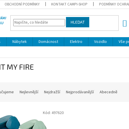
OBCHODNÍ PODMÍNKY
KONTAKT CAMPI-SHOP
PODMÍNKY OCHRA
VÁMI
HLEDAT
KU
NÁK
KOŠÍ
s
Nábytek
Domácnost
Elektro
Vozidlo
Vše p
HT MY FIRE
učujeme
Nejlevnější
Nejdražší
Nejprodávanější
Abecedně
Kód:
497620