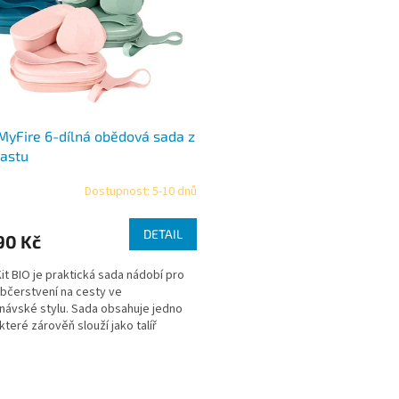
MyFire 6-dílná obědová sada z
lastu
Dostupnost: 5-10 dnů
DETAIL
90 Kč
it BIO je praktická sada nádobí pro
bčerstvení na cesty ve
návské stylu. Sada obsahuje jedno
které zárověň slouží jako talíř
, dále misku s...
O
v