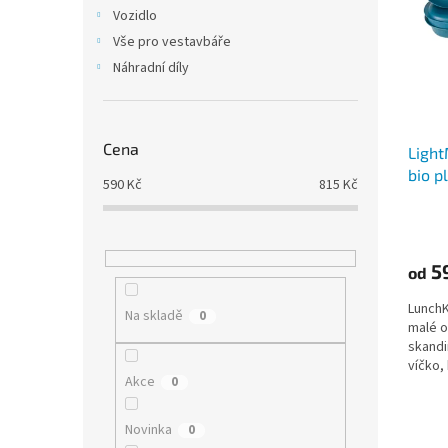
i
r
n
Vozidlo
s
o
e
Vše pro vestavbáře
p
d
l
r
u
Náhradní díly
o
k
d
t
u
ů
Cena
Light
k
bio p
t
590
Kč
815
Kč
ů
5
od
LunchK
Na skladě
0
malé o
skandi
víčko, 
Akce
0
(500ml)
Novinka
0