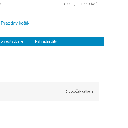
NY OSOBNÍCH ÚDAJŮ
CAMPI-BLOG
CZK
REKLAMACE
Přihlášení
VRÁCENÍ ZBO
Prázdný košík
UPNÍ
K
ro vestavbáře
Náhradní díly
1
položek celkem