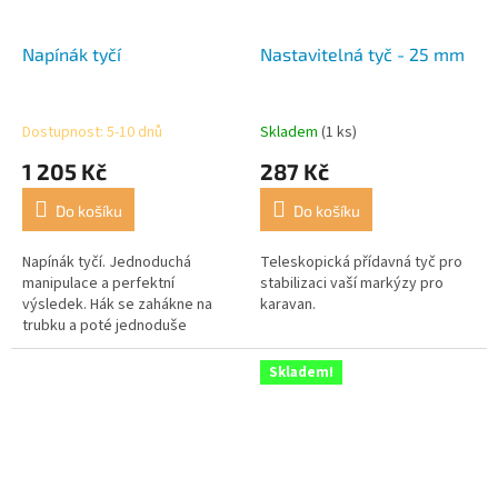
Napínák tyčí
Nastavitelná tyč - 25 mm
Dostupnost: 5-10 dnů
Skladem
(1 ks)
1 205 Kč
287 Kč
Do košíku
Do košíku
Napínák tyčí. Jednoduchá
Teleskopická přídavná tyč pro
manipulace a perfektní
stabilizaci vaší markýzy pro
výsledek. Hák se zahákne na
karavan.
trubku a poté jednoduše
napnete trubku do požadované
pozice.
Skladem!