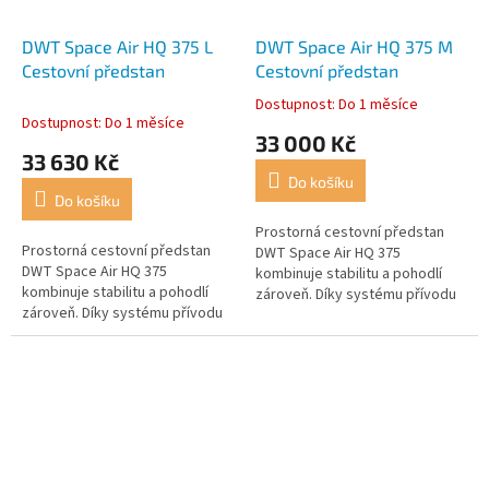
DWT Space Air HQ 375 L
DWT Space Air HQ 375 M
Cestovní předstan
Cestovní předstan
Dostupnost: Do 1 měsíce
Průměrné
Dostupnost: Do 1 měsíce
hodnocení
33 000 Kč
produktu
33 630 Kč
je
Do košíku
5,0
Do košíku
z
5
Prostorná cestovní předstan
Prostorná cestovní předstan
hvězdiček.
DWT Space Air HQ 375
DWT Space Air HQ 375
kombinuje stabilitu a pohodlí
kombinuje stabilitu a pohodlí
zároveň. Díky systému přívodu
zároveň. Díky systému přívodu
vzduchu lze stan postavit ve
vzduchu lze stan postavit ve
velmi krátké době. Robustní a
velmi krátké době. Robustní a
vysoce...
vysoce...