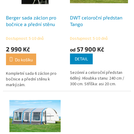
r
t
o
ů
d
Berger sada záclon pro
DWT celoroční předstan
u
bočnice a přední stěnu
Tango
k
t
Dostupnost: 5-10 dnů
Dostupnost: 5-10 dnů
ů
2 990 Kč
57 900 Kč
od
DETAIL
Do košíku
Sezónní a celoroční předstan
Kompletní sada 6 záclon pro
6dílný. Hloubka stanu: 240 cm /
bočnice a přední stěnu k
300 cm. Stříška: asi 20 cm.
markýzám.