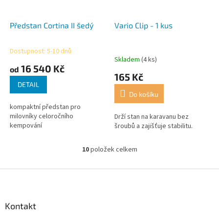
Předstan Cortina II šedý
Vario Clip - 1 kus
Dostupnost: 5-10 dnů
Průměrné
Skladem
(4 ks)
hodnocení
16 540 Kč
od
produktu
165 Kč
je
DETAIL
4,5
Do košíku
z
kompaktní předstan pro
5
milovníky celoročního
Drží stan na karavanu bez
hvězdiček.
kempování
šroubů a zajišťuje stabilitu.
10
položek celkem
O
v
l
Z
á
á
d
p
a
a
Kontakt
c
t
í