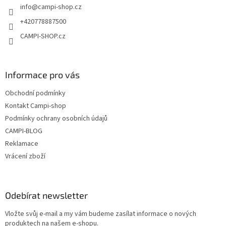
info
@
campi-shop.cz
í
p
r
+420778887500
v
CAMPI-SHOP.cz
k
y
v
ý
Informace pro vás
p
i
Obchodní podmínky
s
u
Kontakt Campi-shop
Podmínky ochrany osobních údajů
CAMPI-BLOG
Reklamace
Vrácení zboží
Odebírat newsletter
Vložte svůj e-mail a my vám budeme zasílat informace o nových
produktech na našem e-shopu.