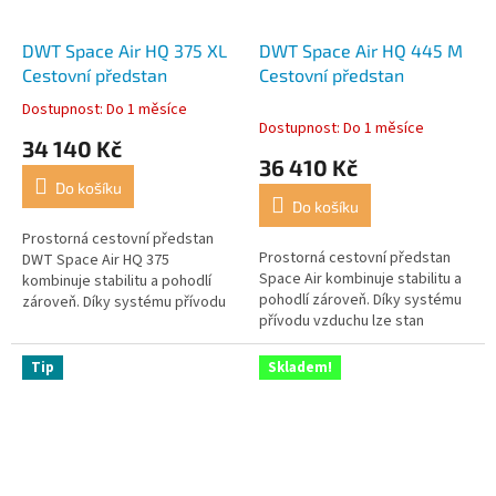
DWT Space Air HQ 375 XL
DWT Space Air HQ 445 M
Cestovní předstan
Cestovní předstan
Dostupnost: Do 1 měsíce
Průměrné
Dostupnost: Do 1 měsíce
hodnocení
34 140 Kč
produktu
36 410 Kč
je
Do košíku
5,0
Do košíku
z
5
Prostorná cestovní předstan
Prostorná cestovní předstan
hvězdiček.
DWT Space Air HQ 375
Space Air kombinuje stabilitu a
kombinuje stabilitu a pohodlí
pohodlí zároveň. Díky systému
zároveň. Díky systému přívodu
přívodu vzduchu lze stan
vzduchu lze stan postavit ve
postavit bez stresu v co
velmi krátké době. Robustní a
nejkratším čase. Robustní a
vysoce...
Tip
Skladem!
vysoce...