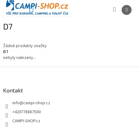
Přejít
na
NÁKUPNÍ
obsah
KOŠÍK
D7
Žádné produkty značky
D7
nebyly nalezeny...
Z
á
p
a
Kontakt
t
info
@
campi-shop.cz
í
+420778887500
CAMPI-SHOP.cz