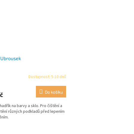
 Ubrousek
Dostupnost: 5-10 dnů
Do košíku
č
 hadřík na barvy a sklo. Pro čištění a
ění různých podkladů před lepením
ěním.
O