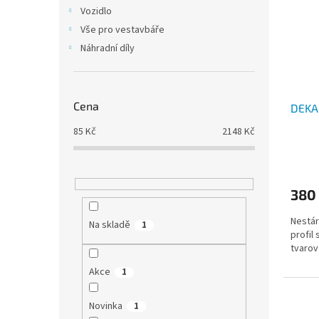
i
r
n
Vozidlo
s
o
e
Vše pro vestavbáře
p
d
l
r
u
Náhradní díly
o
k
d
t
u
ů
Cena
DEKA 
k
t
85
Kč
2148
Kč
ů
380
Nestár
Na skladě
1
profil
tvarov
Akce
1
Novinka
1