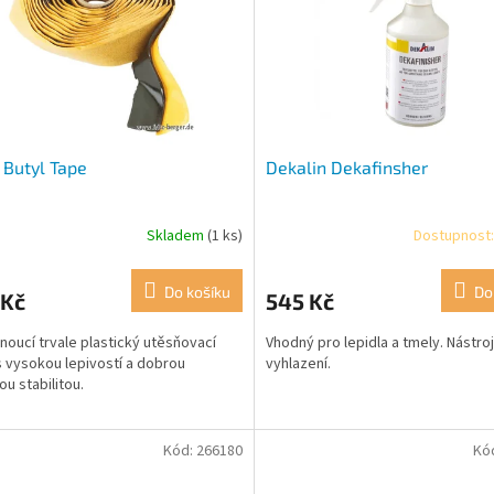
Butyl Tape
Dekalin Dekafinsher
Skladem
(1 ks)
Dostupnost:
Do košíku
Do
 Kč
545 Kč
noucí trvale plastický utěsňovací
Vhodný pro lepidla a tmely. Nástro
 s vysokou lepivostí a dobrou
vyhlazení.
ou stabilitou.
Kód:
266180
Kó