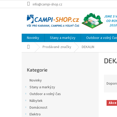
Přejít
info@campi-shop.cz
na
obsah
JSME S 
OD RO
2010
Novinky
Stany a markýzy
Outdoor a volný ča
Domů
Prodávané značky
DEKALIN
P
DEK
o
Přeskočit
s
Kategorie
kategorie
t
Ř
r
Novinky
a
a
Dopor
Stany a markýzy
z
n
Outdoor a volný čas
e
n
V
n
í
Nábytek
Akce
ý
í
p
Domácnost
p
p
a
Elektro