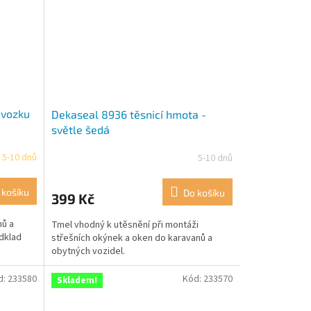
dvozku
Dekaseal 8936 těsnicí hmota -
světle šedá
 5-10 dnů
5-10 dnů
 košíku
Do košíku
399 Kč
nů a
Tmel vhodný k utěsnění při montáži
odklad
střešních okýnek a oken do karavanů a
obytných vozidel.
d:
233580
Kód:
233570
Skladem!