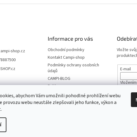
v
l
á
d
a
c
í
Informace pro vás
Odebíra
p
r
Obchodní podmínky
Vložte svů
campi-shop.cz
v
produktech
Kontakt Campi-shop
78887500
k
Podmínky ochrany osobních
y
-SHOP.cz
E-mail
údajů
v
ý
CAMPI-BLOG
Vložením
p
Reklamace
údajů
i
Vrácení zboží
ookies, abychom Vám umožnili pohodlné prohlížení webu
s
u
ze provozu webu neustále zlepšovali jeho funkce, výkon a
PŘIHL
.
tat
í
.