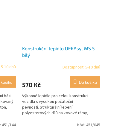
Konstrukční lepidlo DEKAsyl MS 5 -
bílý
 5-10 dnů
Dostupnost: 5-10 dnů
 košíku
Do košíku
570 Kč
ní bázi
Výkonné lepidlo pro celou konstrukci
lakovaný
vozidla s vysokou počáteční
eton,
pevností. Strukturální lepení
polyesterových dílů na kovové rámy,
hliníkové rohové profily, klimatické...
:
451/144
Kód:
451/045