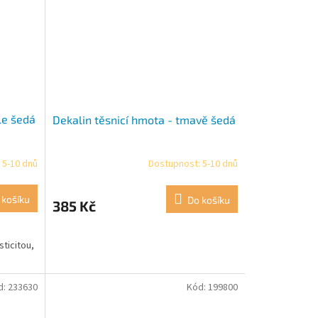
le šedá
Dekalin těsnicí hmota - tmavě šedá
 5-10 dnů
Dostupnost: 5-10 dnů
 košíku
Do košíku
385 Kč
sticitou,
d:
233630
Kód:
199800