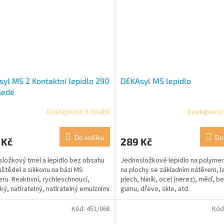
yl MS 2 Kontaktní lepidlo 290
DEKAsyl MS lepidlo
šedé
Dostupnost: 5-10 dnů
Dostupnost:
Do košíku
Do
 Kč
289 Kč
ložkový tmel a lepidlo bez obsahu
Jednosložkové lepidlo na polymer
štědel a silikonu na bázi MS
na plochy se základním nátěrem, 
ru. Reaktivní, rychleschnoucí,
plech, hliník, ocel (nerez), měď, b
cký, natíratelný, natíratelný emulzními
gumu, dřevo, sklo, atd.
i.
Kód:
451/068
Kód