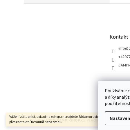
Z
á
p
a
t
Kontakt
í
info
@
+4207
CAMPI
Používáme c
a díky analý
použitelnost
Vážení zákazníci, pokud na eshopu nenajdete žádanou položku, neváhejte ji pop
Nastaven
Copyright 2026
CAMPI-SHOP.cz
. Všechna práva vyhrazena
přes kontaktní formulář nebo email.