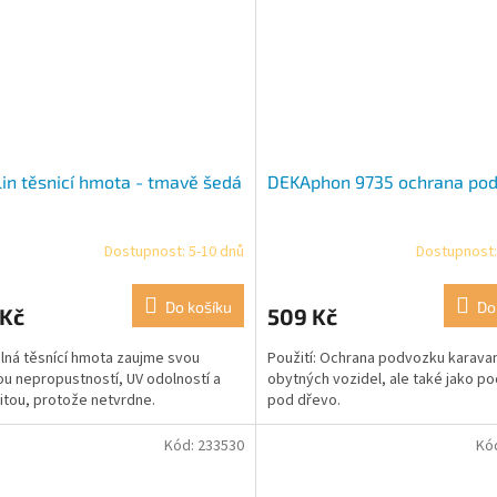
in těsnicí hmota - tmavě šedá
DEKAphon 9735 ochrana po
Dostupnost: 5-10 dnů
Dostupnost:
Do košíku
Do
 Kč
509 Kč
elná těsnící hmota zaujme svou
Použití: Ochrana podvozku karava
u nepropustností, UV odolností a
obytných vozidel, ale také jako p
citou, protože netvrdne.
pod dřevo.
Kód:
233530
Kó