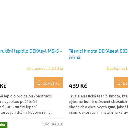
rukční lepidlo DEKAsyl MS-5 -
Těsnící hmota DEKAseal 893
černá
Dostupnost: 5-10 dnů
Dostupnost:
rné
cení
ktu
Do košíku
Do
 Kč
439 Kč
é lepidlo pro celou konstrukci
Trvale elastická těsnící hmota, kte
a s vysokou počáteční
výborně hodí k utěsnění střešních 
tí. Strukturální lepení
okenních a okrajových gum, jakož i
ček.
terových dílů na kovové rámy,
všem dekorativním lištám na kara
vé rohové profily, klimatické...
nebo obytných...
Kód:
266210
nka