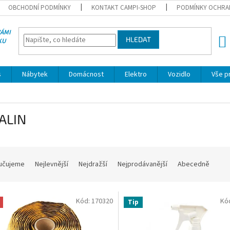
OBCHODNÍ PODMÍNKY
KONTAKT CAMPI-SHOP
PODMÍNKY OCHRA
VÁMI
HLEDAT
KU
NÁK
KOŠÍ
s
Nábytek
Domácnost
Elektro
Vozidlo
Vše p
ALIN
učujeme
Nejlevnější
Nejdražší
Nejprodávanější
Abecedně
Kód:
170320
Kó
Tip