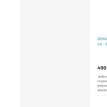
DEKAs
ml - 
490
Jednos
rozpou
polyme
elasti
barvam