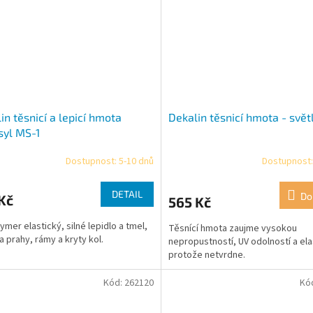
in těsnicí a lepicí hmota
Dekalin těsnicí hmota - svět
syl MS-1
Dostupnost: 5-10 dnů
Dostupnost:
DETAIL
Do
Kč
565 Kč
ymer elastický, silné lepidlo a tmel,
Těsnící hmota zaujme vysokou
a prahy, rámy a kryty kol.
nepropustností, UV odolností a ela
protože netvrdne.
Kód:
262120
Kó