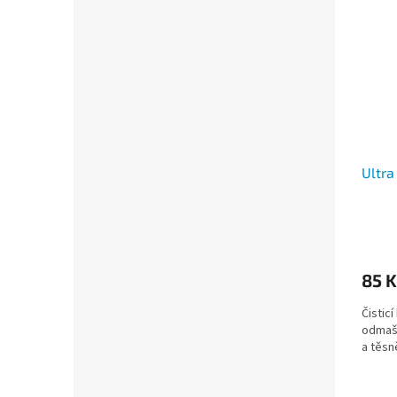
Ultra
85 K
Čisticí
odmašt
a těsn