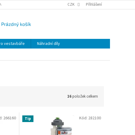
NY OSOBNÍCH ÚDAJŮ
CAMPI-BLOG
CZK
REKLAMACE
Přihlášení
VRÁCENÍ ZBO
Prázdný košík
UPNÍ
K
ro vestavbáře
Náhradní díly
16
položek celkem
d:
266160
Kód:
282100
Tip