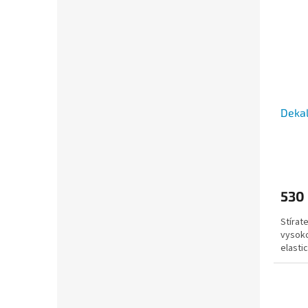
Dekal
530
Stírat
vysoko
elasti