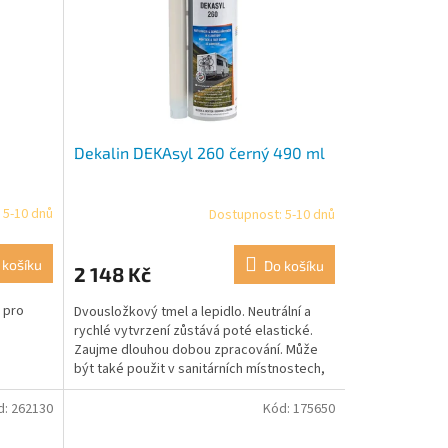
Dekalin DEKAsyl 260 černý 490 ml
 5-10 dnů
Dostupnost: 5-10 dnů
 košíku
Do košíku
2 148 Kč
j pro
Dvousložkový tmel a lepidlo. Neutrální a
rychlé vytvrzení zůstává poté elastické.
Zaujme dlouhou dobou zpracování. Může
být také použit v sanitárních místnostech,
protože je...
d:
262130
Kód:
175650