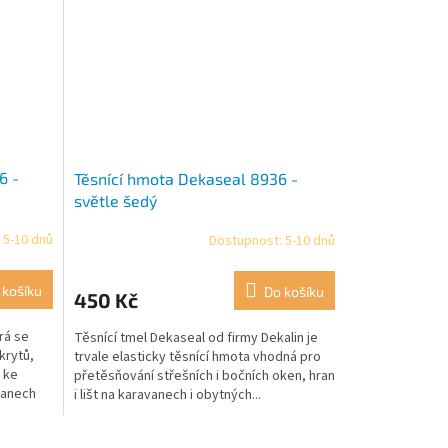
6 -
Těsnící hmota Dekaseal 8936 -
světle šedý
 5-10 dnů
Dostupnost: 5-10 dnů
 košíku
Do košíku
450 Kč
rá se
Těsnící tmel Dekaseal od firmy Dekalin je
krytů,
trvale elasticky těsnící hmota vhodná pro
 ke
přetěsňování střešních i bočních oken, hran
vanech
i lišt na karavanech i obytných...