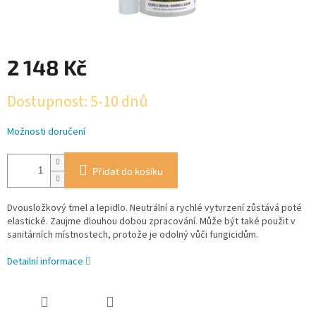
2 148 Kč
Měrná
Dostupnost: 5-10 dnů
cena:
Možnosti doručení
Přidat do košíku
Dvousložkový tmel a lepidlo. Neutrální a rychlé vytvrzení zůstává poté
elastické. Zaujme dlouhou dobou zpracování. Může být také použit v
sanitárních místnostech, protože je odolný vůči fungicidům.
Detailní informace