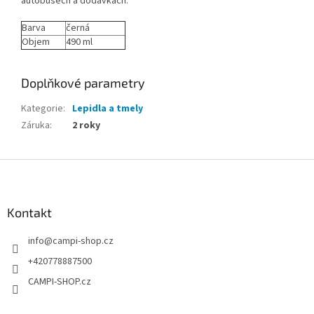
autobusech a dodávkách.
Barva
černá
Objem
490 ml
Doplňkové parametry
Kategorie
:
Lepidla a tmely
Záruka
:
2 roky
Z
á
p
a
Kontakt
t
info
@
campi-shop.cz
í
+420778887500
CAMPI-SHOP.cz