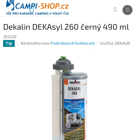
Přejít
na
NÁKUPNÍ
obsah
KOŠÍK
Dekalin DEKAsyl 260 černý 490 ml
282100
Průměrné
Neohodnoceno
Podrobnosti hodnocení
Značka:
DEKALIN
Tip
hodnocení
produktu
je
0,0
z
5
hvězdiček.