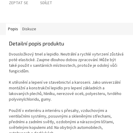
ZEPTAT SE
SDÍLET
Popis
Diskuze
Detailní popis produktu
Dvousložkový tmel a lepidlo. Neutrální a rychlé vytvrzení zůstává
poté elastické. Zaujme dlouhou dobou zpracování. Může být
také použit v sanitárních místnostech, protože je odolný vůči
fungicidům.
K utěsnění a lepení ve stavebnictví a karoserii. Jako univerzální
montážní a konstrukční lepidlo pro lepení základních a
lakovaných plechů, hliníku, nerezové oceli, polyesteru, tvrdého
polyvinylchloridu, gumy.
Použití v exteriéru a interiéru s přesahy, vzduchovými a
ventilačními systémy, posuvnými a skleněnými střechami,
předními a zadními světly, ozdobnými a nárazovými lištami,
světelnými kopulemi atd. Na obytných automobilech,