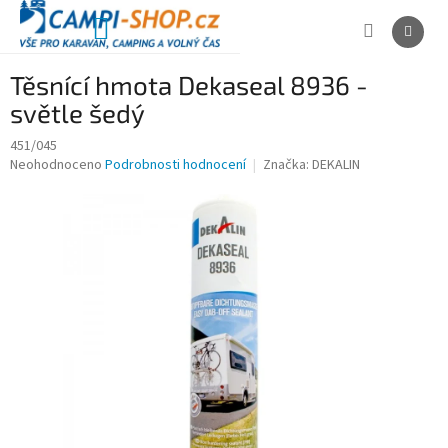
Přejít
na
NÁKUPNÍ
obsah
KOŠÍK
Těsnící hmota Dekaseal 8936 -
světle šedý
451/045
Průměrné
Neohodnoceno
Podrobnosti hodnocení
Značka:
DEKALIN
hodnocení
produktu
je
0,0
z
5
hvězdiček.