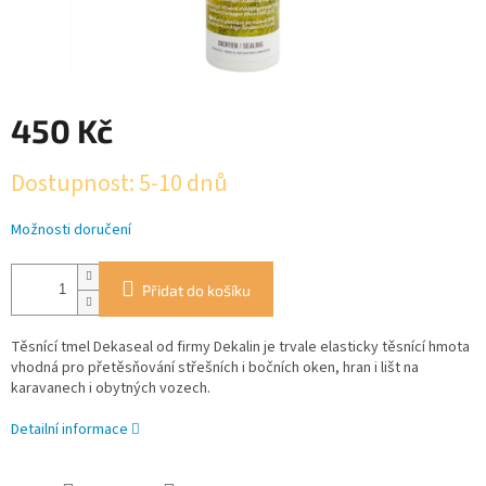
450 Kč
Měrná
Dostupnost: 5-10 dnů
cena:
Možnosti doručení
Přidat do košíku
Těsnící tmel Dekaseal od firmy Dekalin je trvale elasticky těsnící hmota
vhodná pro přetěsňování střešních i bočních oken, hran i lišt na
karavanech i obytných vozech.
Detailní informace