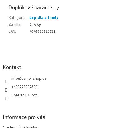
Doplňkové parametry
Kategorie
:
Lepidla a tmely
Záruka
:
2 roky
EAN
:
4046085625031
Z
á
p
a
Kontakt
t
info
@
campi-shop.cz
í
+420778887500
CAMPI-SHOP.cz
Informace pro vás
Obchodní podmínky