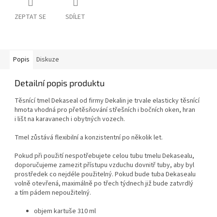
ZEPTAT SE
SDÍLET
Popis
Diskuze
Detailní popis produktu
Těsnící tmel Dekaseal od firmy Dekalin je trvale elasticky těsnící
hmota vhodná pro přetěsňování střešních i bočních oken, hran
i lišt na karavanech i obytných vozech.
Tmel zůstává flexibilní a konzistentní po několik let.
Pokud při použití nespotřebujete celou tubu tmelu Dekasealu,
doporučujeme zamezit přístupu vzduchu dovnitř tuby, aby byl
prostředek co nejdéle použitelný. Pokud bude tuba Dekasealu
volně otevřená, maximálně po třech týdnech již bude zatvrdlý
a tím pádem nepoužitelný.
objem kartuše 310 ml