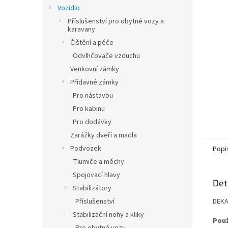
n
Vozidlo
e
Příslušenství pro obytné vozy a
l
karavany
Čištění a péče
Odvlhčovače vzduchu
Venkovní zámky
Přídavné zámky
Pro nástavbu
Pro kabinu
Pro dodávky
Zarážky dveří a madla
Podvozek
Popi
Tlumiče a měchy
Spojovací hlavy
Det
Stabilizátory
Příslušenství
DEKA
Stabilizační nohy a kliky
Použ