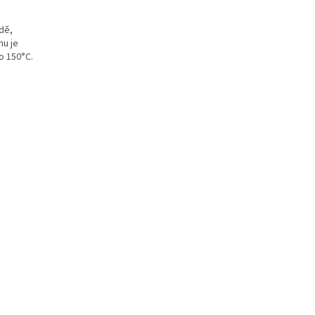
odě,
mu je
o 150°C.