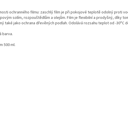
nosti ochranného filmu: zaschlý film je při pokojové teplotě odolný proti v
ovým solím, rozpouštědlům a olejům. Film je flexibilní a prodyšný, díky to
ný také jako ochrana dřevěných podlah. Odolává rozsahu teplot od -30°C d
á barva.
m 500 ml.