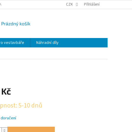
NY OSOBNÍCH ÚDAJŮ
CAMPI-BLOG
CZK
REKLAMACE
Přihlášení
VRÁCENÍ ZBO
Prázdný košík
UPNÍ
K
ro vestavbáře
Náhradní díly
 Kč
pnost: 5-10 dnů
 doručení