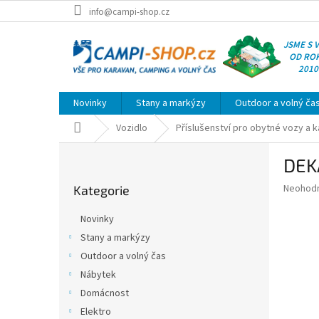
Přejít
info@campi-shop.cz
na
obsah
JSME S 
OD RO
2010
Novinky
Stany a markýzy
Outdoor a volný ča
Domů
Vozidlo
Příslušenství pro obytné vozy a 
P
DEK
o
Přeskočit
s
Průměr
Neohod
Kategorie
kategorie
t
hodnoce
r
produkt
Novinky
a
je
Stany a markýzy
0,0
n
z
Outdoor a volný čas
n
5
í
Nábytek
hvězdič
p
Domácnost
a
Elektro