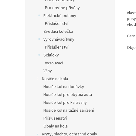
Pro obytné vozy
Pro obytné přívěsy
Vlast
Elektrické pohony
posyp
Příslušenství
vhod
Zvedací kolečka
Čern
Vyrovnávací klíny
Příslušenství
Obje
Schůdky
Vysouvací
Váhy
Nosiče na kola
Nosiče kol na dodávky
Nosiče kol pro obytná auta
Nosiče kol pro karavany
Nosiče kol na tažné zařízení
Příslušenství
Obaly na kola
Kryty, plachty, ochranné obaly