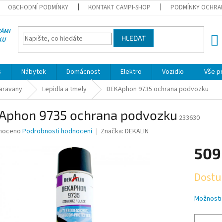
OBCHODNÍ PODMÍNKY
KONTAKT CAMPI-SHOP
PODMÍNKY OCHRA
VÁMI
HLEDAT
KU
NÁK
KOŠÍ
s
Nábytek
Domácnost
Elektro
Vozidlo
Vše p
karavany
Lepidla a tmely
DEKAphon 9735 ochrana podvozku
Aphon 9735 ochrana podvozku
233630
né
noceno
Podrobnosti hodnocení
Značka:
DEKALIN
ní
509
u
Měrná
Dostu
cena:
ek.
Možnosti