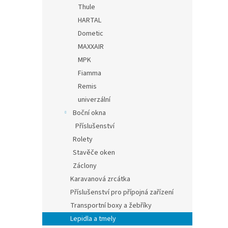
Thule
HARTAL
Dometic
MAXXAIR
MPK
Fiamma
Remis
univerzální
Boční okna
Příslušenství
Rolety
Stavěče oken
Záclony
Karavanová zrcátka
Příslušenství pro přípojná zařízení
Transportní boxy a žebříky
Lepidla a tmely