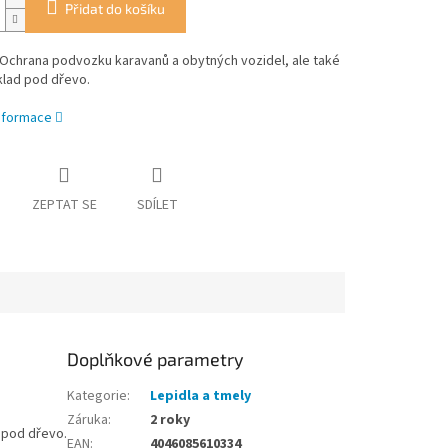
Přidat do košíku
Ochrana podvozku karavanů a obytných vozidel, ale také
klad pod dřevo.
informace
ZEPTAT SE
SDÍLET
Doplňkové parametry
Kategorie
:
Lepidla a tmely
Záruka
:
2 roky
 pod dřevo.
EAN
:
4046085610334