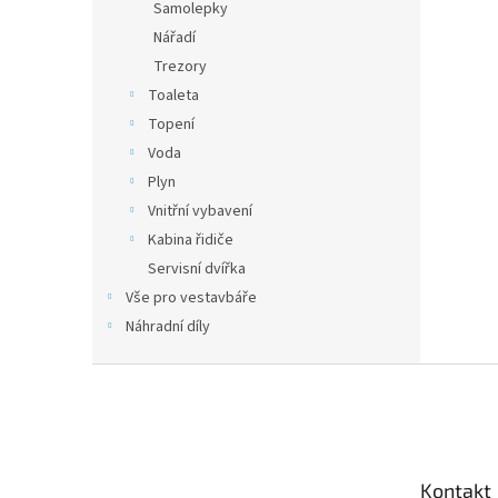
Samolepky
Nářadí
Trezory
Toaleta
Topení
Voda
Plyn
Vnitřní vybavení
Kabina řidiče
Servisní dvířka
Vše pro vestavbáře
Náhradní díly
Z
á
p
a
t
Kontakt
í