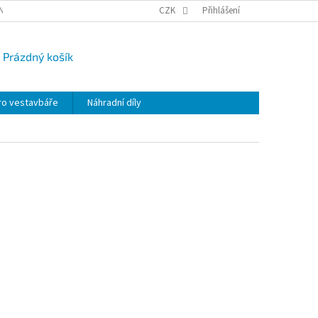
NY OSOBNÍCH ÚDAJŮ
CAMPI-BLOG
CZK
REKLAMACE
Přihlášení
VRÁCENÍ ZBO
Prázdný košík
UPNÍ
K
ro vestavbáře
Náhradní díly