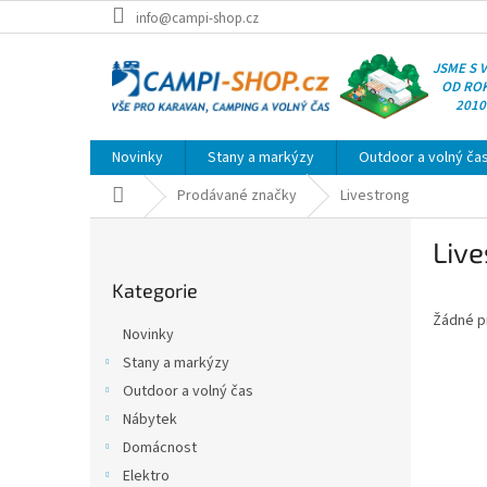
Přejít
info@campi-shop.cz
na
obsah
JSME S 
OD RO
2010
Novinky
Stany a markýzy
Outdoor a volný ča
Domů
Prodávané značky
Livestrong
P
Live
o
Přeskočit
s
Kategorie
kategorie
t
Žádné p
r
Novinky
a
Stany a markýzy
n
Outdoor a volný čas
n
í
Nábytek
p
Domácnost
a
Elektro