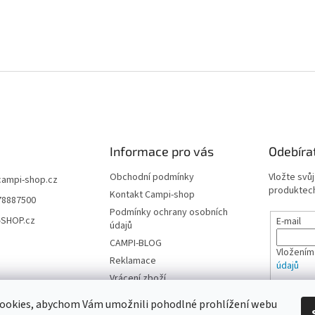
Informace pro vás
Odebíra
Obchodní podmínky
Vložte svů
campi-shop.cz
produktech
Kontakt Campi-shop
78887500
Podmínky ochrany osobních
-SHOP.cz
E-mail
údajů
CAMPI-BLOG
Vložením
Reklamace
údajů
Vrácení zboží
PŘIHL
ookies, abychom Vám umožnili pohodlné prohlížení webu