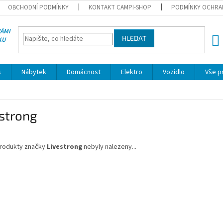
OBCHODNÍ PODMÍNKY
KONTAKT CAMPI-SHOP
PODMÍNKY OCHRA
VÁMI
HLEDAT
KU
NÁK
KOŠÍ
s
Nábytek
Domácnost
Elektro
Vozidlo
Vše p
strong
rodukty značky
Livestrong
nebyly nalezeny...