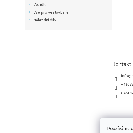
n
Vozidlo
e
Vše pro vestavbáře
l
Náhradní díly
Z
á
p
a
t
Kontakt
í
info
@
+4207
CAMPI
Používáme c