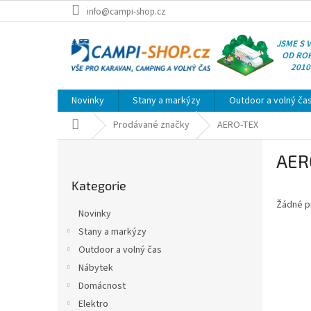
Přejít
info@campi-shop.cz
na
obsah
JSME S 
OD RO
2010
Novinky
Stany a markýzy
Outdoor a volný ča
Domů
Prodávané značky
AERO-TEX
P
AER
o
Přeskočit
s
Kategorie
kategorie
t
Žádné p
r
Novinky
a
Stany a markýzy
n
Outdoor a volný čas
n
í
Nábytek
p
Domácnost
a
Elektro