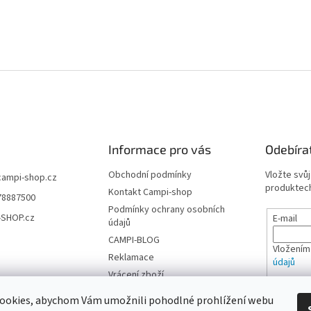
Informace pro vás
Odebíra
Obchodní podmínky
Vložte svů
campi-shop.cz
produktech
Kontakt Campi-shop
78887500
Podmínky ochrany osobních
-SHOP.cz
E-mail
údajů
CAMPI-BLOG
Vložením
Reklamace
údajů
Vrácení zboží
PŘIHL
ookies, abychom Vám umožnili pohodlné prohlížení webu