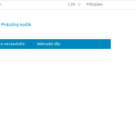
NY OSOBNÍCH ÚDAJŮ
CAMPI-BLOG
CZK
REKLAMACE
Přihlášení
VRÁCENÍ ZBO
Prázdný košík
UPNÍ
K
ro vestavbáře
Náhradní díly