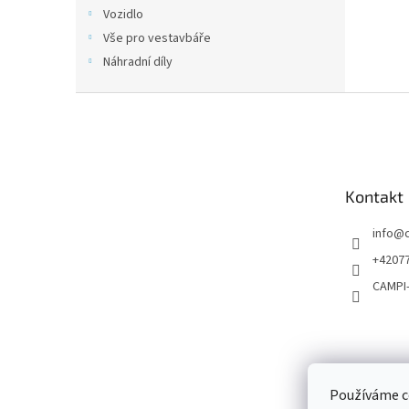
n
Vozidlo
e
Vše pro vestavbáře
l
Náhradní díly
Z
á
p
a
t
Kontakt
í
info
@
+4207
CAMPI
Používáme c