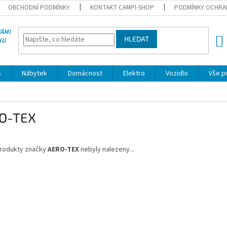
OBCHODNÍ PODMÍNKY
KONTAKT CAMPI-SHOP
PODMÍNKY OCHRA
VÁMI
HLEDAT
KU
NÁK
KOŠÍ
s
Nábytek
Domácnost
Elektro
Vozidlo
Vše p
O-TEX
rodukty značky
AERO-TEX
nebyly nalezeny...