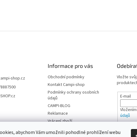
Informace pro vás
Odebíra
Obchodní podmínky
Vložte svů
campi-shop.cz
produktech
Kontakt Campi-shop
78887500
Podmínky ochrany osobních
-SHOP.cz
E-mail
údajů
CAMPI-BLOG
Vložením
Reklamace
údajů
Vrácení zboží
PŘIHL
ookies, abychom Vám umožnili pohodlné prohlížení webu