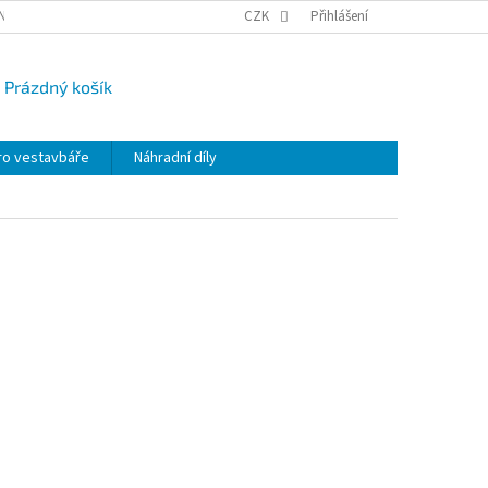
NY OSOBNÍCH ÚDAJŮ
CAMPI-BLOG
CZK
REKLAMACE
Přihlášení
VRÁCENÍ ZBO
Prázdný košík
UPNÍ
K
ro vestavbáře
Náhradní díly