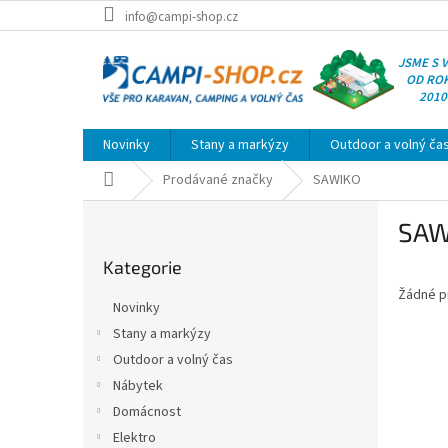
Přejít
info@campi-shop.cz
na
obsah
JSME S 
OD RO
2010
Novinky
Stany a markýzy
Outdoor a volný ča
Domů
Prodávané značky
SAWIKO
P
SAW
o
Přeskočit
s
Kategorie
kategorie
t
Žádné p
r
Novinky
a
Stany a markýzy
n
Outdoor a volný čas
n
í
Nábytek
p
Domácnost
a
Elektro