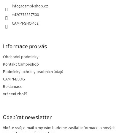
t
í
info
@
campi-shop.cz
í
p
r
+420778887500
v
CAMPI-SHOP.cz
k
y
v
ý
Informace pro vás
p
i
Obchodní podmínky
s
u
Kontakt Campi-shop
Podmínky ochrany osobních údajů
CAMPI-BLOG
Reklamace
Vrácení zboží
Odebírat newsletter
Vložte svůj e-mail a my vám budeme zasílat informace o nových