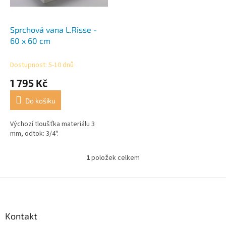
r
t
o
ů
d
Sprchová vana L.Risse -
u
60 x 60 cm
k
t
Dostupnost: 5-10 dnů
ů
1 795 Kč
Do košíku
Výchozí tloušťka materiálu 3
mm, odtok: 3/4".
1
položek celkem
O
v
l
Z
á
á
d
p
a
a
Kontakt
c