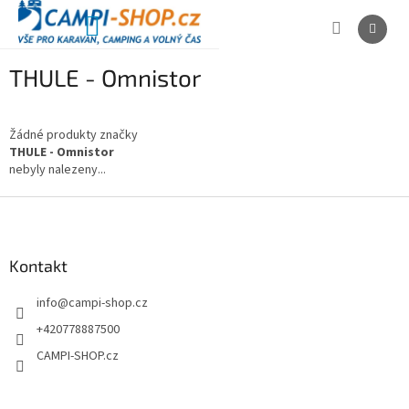
Přejít
na
NÁKUPNÍ
obsah
KOŠÍK
THULE - Omnistor
Žádné produkty značky
THULE - Omnistor
nebyly nalezeny...
Z
á
p
a
Kontakt
t
info
@
campi-shop.cz
í
+420778887500
CAMPI-SHOP.cz