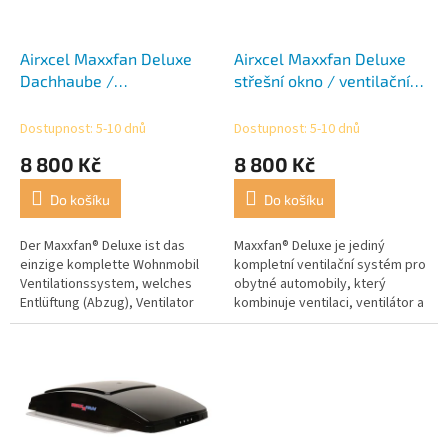
r
t
o
ů
d
Airxcel Maxxfan Deluxe
Airxcel Maxxfan Deluxe
u
Dachhaube /
střešní okno / ventilační
k
Ventilationssystem 12 V
systém 12 V 40 x 40 cm
t
40 x 40 cm klar
bílá
Dostupnost: 5-10 dnů
Dostupnost: 5-10 dnů
ů
8 800 Kč
8 800 Kč
Do košíku
Do košíku
Der Maxxfan® Deluxe ist das
Maxxfan® Deluxe je jediný
einzige komplette Wohnmobil
kompletní ventilační systém pro
Ventilationssystem, welches
obytné automobily, který
Entlüftung (Abzug), Ventilator
kombinuje ventilaci, ventilátor a
und Regenschutz vereint.
ochranu před deštěm.