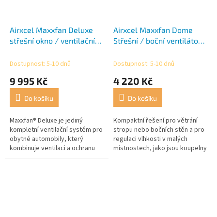
Airxcel Maxxfan Deluxe
Airxcel Maxxfan Dome
střešní okno / ventilační
Střešní / boční ventilátor
systém 12 V 40 x 40 cm
12 V s LED osvětlením, bílý
černá
Dostupnost: 5-10 dnů
Dostupnost: 5-10 dnů
9 995 Kč
4 220 Kč
Do košíku
Do košíku
Maxxfan® Deluxe je jediný
Kompaktní řešení pro větrání
kompletní ventilační systém pro
stropu nebo bočních stěn a pro
obytné automobily, který
regulaci vlhkosti v malých
kombinuje ventilaci a ochranu
místnostech, jako jsou koupelny
před deštěm.
a sprchy.