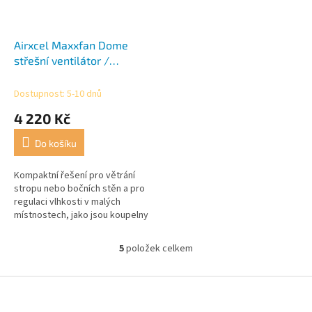
Airxcel Maxxfan Dome
střešní ventilátor /
nástěnný ventilátor 12 V s
LED osvětlením černý
Dostupnost: 5-10 dnů
4 220 Kč
Do košíku
Kompaktní řešení pro větrání
stropu nebo bočních stěn a pro
regulaci vlhkosti v malých
místnostech, jako jsou koupelny
a sprchy.
5
položek celkem
O
v
l
Z
á
á
d