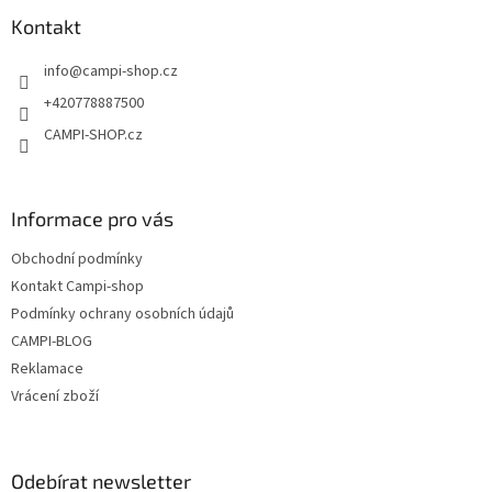
p
a
a
Kontakt
c
t
í
info
@
campi-shop.cz
í
p
r
+420778887500
v
CAMPI-SHOP.cz
k
y
v
ý
Informace pro vás
p
i
Obchodní podmínky
s
u
Kontakt Campi-shop
Podmínky ochrany osobních údajů
CAMPI-BLOG
Reklamace
Vrácení zboží
Odebírat newsletter