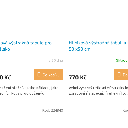
ková výstražná tabule pro
Hliníková výstražná tabulka -
ělsko
50 x50 cm
5-10 dnů
Sklad
Do košíku
Do
0 Kč
770 Kč
načení přečnívajícího nákladu, jako
Velmi výrazný reflexní efekt díky k
jízdních kol a prodlouženýc
zpracování a speciální reflexní fólii
Kód:
224940
Kó