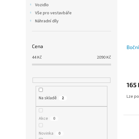
i
r
n
Vozidlo
s
o
e
Vše pro vestavbáře
p
d
l
r
u
Náhradní díly
o
k
d
t
u
ů
Cena
Boční
k
t
44
Kč
2090
Kč
ů
Průmě
hodno
produ
165 
je
5,0
Lze po
z
Na skladě
2
5
hvězdi
Akce
0
Novinka
0