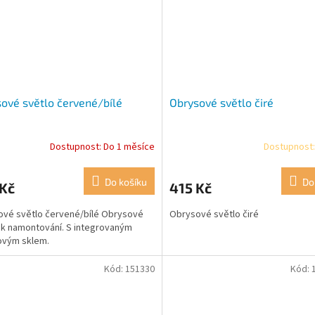
ové světlo červené/bílé
Obrysové světlo čiré
Dostupnost: Do 1 měsíce
Dostupnost:
Do košíku
Do
 Kč
415 Kč
vé světlo červené/bílé Obrysové
Obrysové světlo čiré
 k namontování. S integrovaným
ovým sklem.
Kód:
151330
Kód: