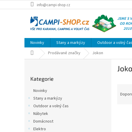
Přejít
info@campi-shop.cz
na
obsah
JSME S 
OD RO
2010
Novinky
Stany a markýzy
Outdoor a volný ča
Domů
Prodávané značky
Jokon
P
Jok
o
Přeskočit
s
Kategorie
kategorie
t
Ř
r
Novinky
a
a
Dopor
Stany a markýzy
z
n
Outdoor a volný čas
e
n
V
n
í
Nábytek
ý
í
p
Domácnost
p
p
a
Elektro