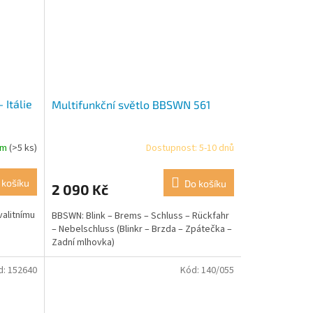
 Itálie
Multifunkční světlo BBSWN 561
em
(>5 ks)
Dostupnost: 5-10 dnů
 košíku
Do košíku
2 090 Kč
valitnímu
BBSWN: Blink – Brems – Schluss – Rückfahr
.
– Nebelschluss (Blinkr – Brzda – Zpátečka –
Zadní mlhovka)
d:
152640
Kód:
140/055