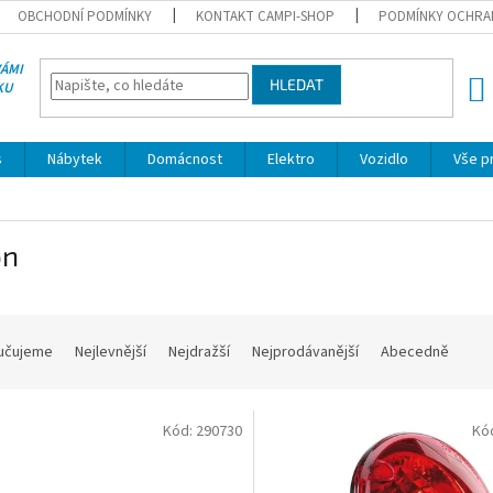
OBCHODNÍ PODMÍNKY
KONTAKT CAMPI-SHOP
PODMÍNKY OCHRA
VÁMI
HLEDAT
KU
NÁK
KOŠÍ
s
Nábytek
Domácnost
Elektro
Vozidlo
Vše p
on
učujeme
Nejlevnější
Nejdražší
Nejprodávanější
Abecedně
Kód:
290730
Kó