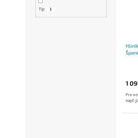
Tip
1
Hliní
Špan
1 09
Pro oz
např. 