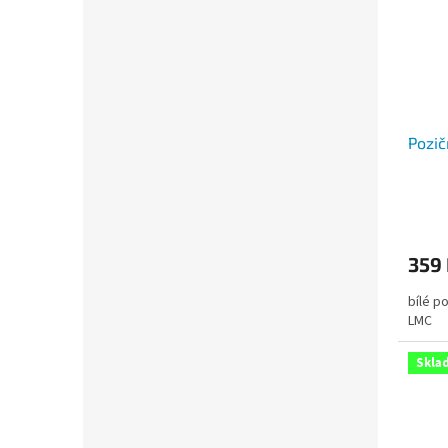
Pozič
359
bílé p
LMC
Skla