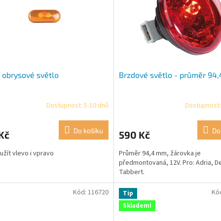
 obrysové světlo
Brzdové světlo - průměr 94
Dostupnost: 5-10 dnů
Dostupnost:
rné
cení
ktu
Do košíku
Do
Kč
590 Kč
užít vlevo i vpravo
Průměr 94,4 mm, žárovka je
předmontovaná, 12V. Pro: Adria, De
Tabbert.
ček.
Kód:
116720
Kó
Tip
Skladem!