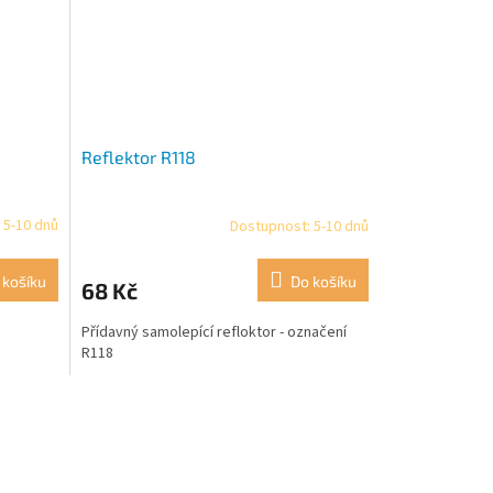
Reflektor R118
 5-10 dnů
Dostupnost: 5-10 dnů
 košíku
Do košíku
68 Kč
Přídavný samolepící refloktor - označení
R118