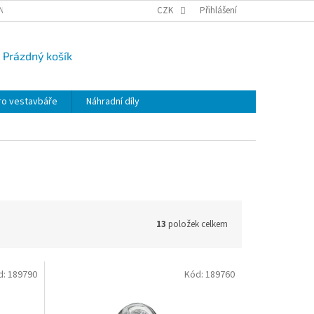
NY OSOBNÍCH ÚDAJŮ
CAMPI-BLOG
CZK
REKLAMACE
Přihlášení
VRÁCENÍ ZBO
Prázdný košík
UPNÍ
K
ro vestavbáře
Náhradní díly
13
položek celkem
d:
189790
Kód:
189760