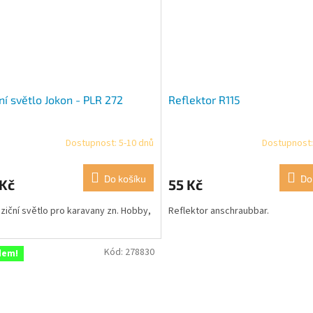
ní světlo Jokon - PLR 272
Reflektor R115
Dostupnost: 5-10 dnů
Dostupnost:
Do košíku
Do
 Kč
55 Kč
oziční světlo pro karavany zn. Hobby,
Reflektor anschraubbar.
Kód:
278830
dem!