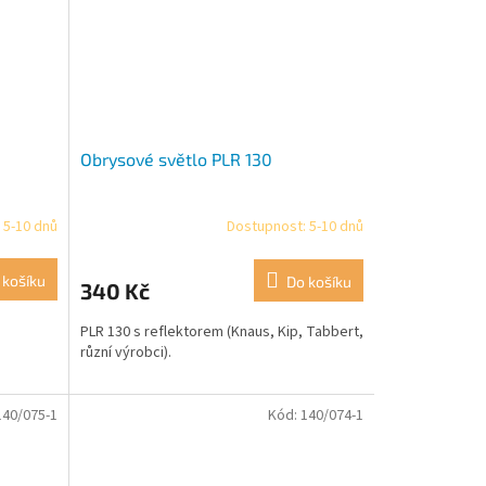
Obrysové světlo PLR 130
 5-10 dnů
Dostupnost: 5-10 dnů
 košíku
Do košíku
340 Kč
PLR 130 s reflektorem (Knaus, Kip, Tabbert,
různí výrobci).
140/075-1
Kód:
140/074-1