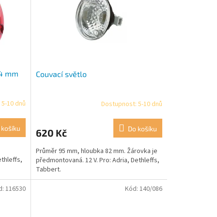
,4 mm
Couvací světlo
 5-10 dnů
Dostupnost: 5-10 dnů
 košíku
Do košíku
620 Kč
Průměr 95 mm, hloubka 82 mm. Žárovka je
thleffs,
předmontovaná. 12 V. Pro: Adria, Dethleffs,
Tabbert.
d:
116530
Kód:
140/086