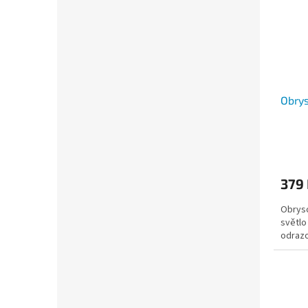
Obrys
379
Obryso
světlo
odraz