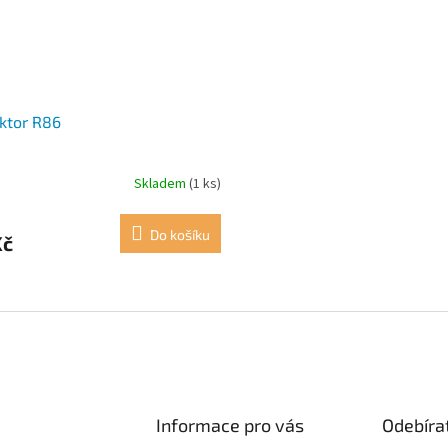
ktor R86
Skladem
(1 ks)
Do košíku
Kč
O
v
l
á
d
a
c
í
Informace pro vás
Odebíra
p