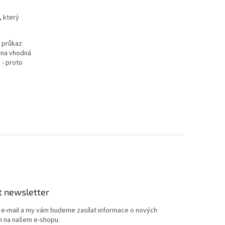
, který
ý průkaz
chna vhodná
 - proto
t newsletter
j e-mail a my vám budeme zasílat informace o nových
 na našem e-shopu.