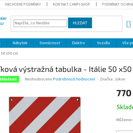
OBCHODNÍ PODMÍNKY
KONTAKT CAMPI-SHOP
PODMÍNKY OCHRA
VÁMI
HLEDAT
KU
NÁK
KOŠÍ
s
Nábytek
Domácnost
Elektro
Vozidlo
Vše p
e 50 x50 cm
íková výstražná tabulka - Itálie 50 x5
Průměrné
Neohodnoceno
Podrobnosti hodnocení
Značka:
Jokon
Skladem!
hodnocení
produktu
770
je
0,0
Měrná
Skla
z
cena:
5
hvězdiček.
Můžeme d