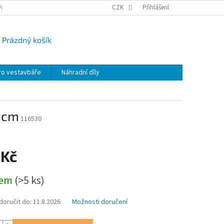
NY OSOBNÍCH ÚDAJŮ
CAMPI-BLOG
CZK
REKLAMACE
Přihlášení
VRÁCENÍ ZBO
Prázdný košík
UPNÍ
K
ro vestavbáře
Náhradní díly
0 cm
116530
 Kč
dem
(>5 ks)
oručit do:
11.8.2026
Možnosti doručení