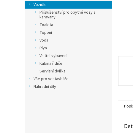
n
Vozidlo
e
Příslušenství pro obytné vozy a
l
karavany
Toaleta
Topení
Voda
Plyn
Vnitřní vybavení
Kabina řidiče
Servisní dvířka
Vše pro vestavbáře
Náhradní díly
Popi
Det