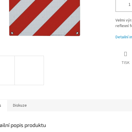
Velmi výr
reflexní fó
Detailní 
TISK
s
Diskuze
ailní popis produktu