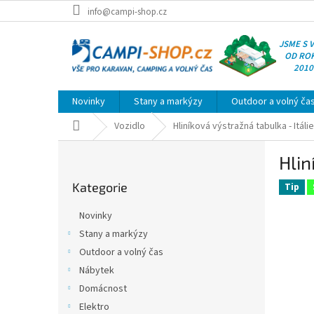
Přejít
info@campi-shop.cz
na
obsah
JSME S 
OD RO
2010
Novinky
Stany a markýzy
Outdoor a volný ča
Domů
Vozidlo
Hliníková výstražná tabulka - Itáli
P
Hlin
o
Přeskočit
s
Kategorie
kategorie
Tip
t
r
Novinky
a
Stany a markýzy
n
Outdoor a volný čas
n
í
Nábytek
p
Domácnost
a
Elektro