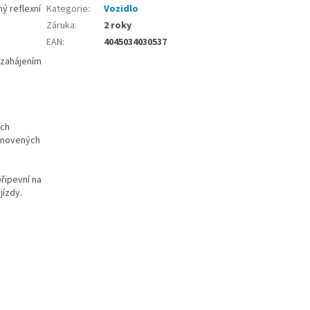
ný reflexní
Kategorie
:
Vozidlo
Záruka
:
2 roky
EAN
:
4045034030537
 zahájením
ích
anovených
řipevní na
jízdy.