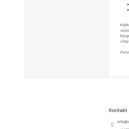
Kdyk
vozi
bezpe
vždy
Poru
Z
á
p
a
t
Kontakt
í
info
@