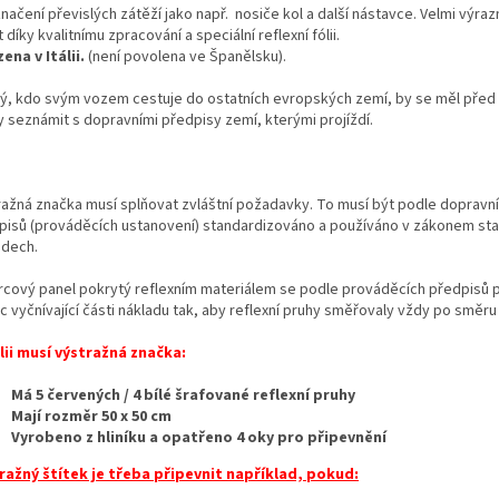
načení převislých zátěží jako např. nosiče kol a další nástavce. Velmi výraz
 díky kvalitnímu zpracování a speciální reflexní fólii.
ena v Itálii.
(není povolena ve Španělsku).
ý, kdo svým vozem cestuje do ostatních evropských zemí, by se měl před
y seznámit s dopravními předpisy zemí, kterými projíždí.
ražná značka musí splňovat zvláštní požadavky. To musí být podle dopravn
pisů (prováděcích ustanovení) standardizováno a používáno v zákonem st
adech.
rcový panel pokrytý reflexním materiálem se podle prováděcích předpisů p
 vyčnívající části nákladu tak, aby reflexní pruhy směřovaly vždy po směru 
álii musí výstražná značka:
Má 5 červených / 4 bílé šrafované reflexní pruhy
Mají rozměr 50 x 50 cm
Vyrobeno z hliníku a opatřeno 4 oky pro připevnění
ražný štítek je třeba připevnit například, pokud: