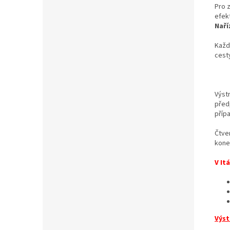
Pro z
efekt
Naříz
Každ
cest
Výst
před
příp
Čtve
konec
V It
Výst