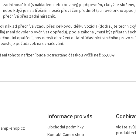
zadní nosič kol (s nákladem nebo bez něj) je připevněn, i když je složený,
nebo když je na střešním nosiči převážen předmět (surfové prkno apod.)
přečnívá přes zadní nárazník.
oli náklad přečnívá vzadu přes celkovou délku vozidla (dodržujte technick
dla) (není dovoleno vyčnívat dopředu), podle zákona „musí být přijata vše
čnostní opatření, aby nebyli ohroženi ostatní účastníci silničního provozu“
 existuje požadavek na označování.
šení tohoto nařízení bude potrestáno částkou vyšší než 65,00 €!
Informace pro vás
Odebíra
Obchodní podmínky
Vložte svů
campi-shop.cz
produktech
Kontakt Campi-shop