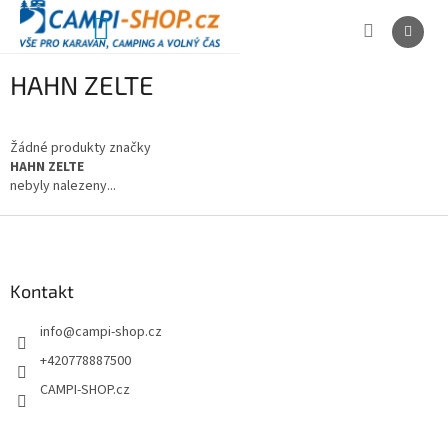
Přejít
na
NÁKUPNÍ
obsah
KOŠÍK
HAHN ZELTE
Žádné produkty značky
HAHN ZELTE
nebyly nalezeny...
Z
á
p
a
Kontakt
t
info
@
campi-shop.cz
í
+420778887500
CAMPI-SHOP.cz