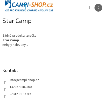
Přejít
na
NÁKUPNÍ
obsah
KOŠÍK
Star Camp
Žádné produkty značky
Star Camp
nebyly nalezeny...
Z
á
p
a
Kontakt
t
info
@
campi-shop.cz
í
+420778887500
CAMPI-SHOP.cz