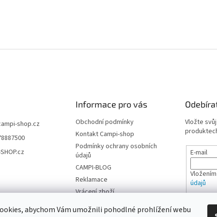
Informace pro vás
Odebíra
Obchodní podmínky
Vložte svů
campi-shop.cz
produktech
Kontakt Campi-shop
78887500
Podmínky ochrany osobních
-SHOP.cz
E-mail
údajů
CAMPI-BLOG
Vložením
Reklamace
údajů
Vrácení zboží
PŘIHL
ookies, abychom Vám umožnili pohodlné prohlížení webu