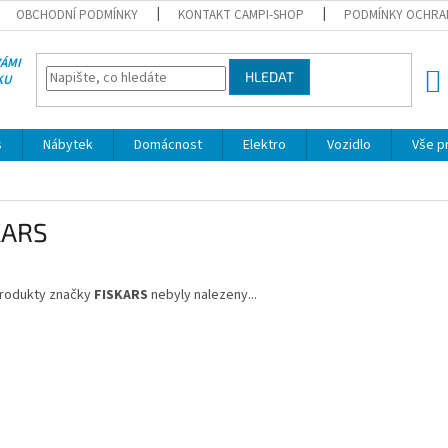
OBCHODNÍ PODMÍNKY
KONTAKT CAMPI-SHOP
PODMÍNKY OCHRA
VÁMI
HLEDAT
KU
NÁK
KOŠÍ
s
Nábytek
Domácnost
Elektro
Vozidlo
Vše p
KARS
rodukty značky
FISKARS
nebyly nalezeny...