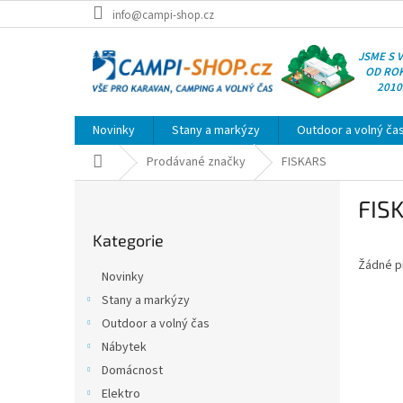
Přejít
info@campi-shop.cz
na
obsah
JSME S 
OD RO
2010
Novinky
Stany a markýzy
Outdoor a volný ča
Domů
Prodávané značky
FISKARS
P
FIS
o
Přeskočit
s
Kategorie
kategorie
t
Žádné p
r
Novinky
a
Stany a markýzy
n
Outdoor a volný čas
n
í
Nábytek
p
Domácnost
a
Elektro