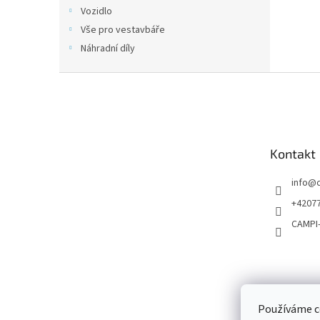
n
Vozidlo
e
Vše pro vestavbáře
l
Náhradní díly
Z
á
p
a
t
Kontakt
í
info
@
+4207
CAMPI
Používáme c