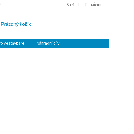
NY OSOBNÍCH ÚDAJŮ
CAMPI-BLOG
CZK
REKLAMACE
Přihlášení
VRÁCENÍ ZBO
Prázdný košík
UPNÍ
K
ro vestavbáře
Náhradní díly