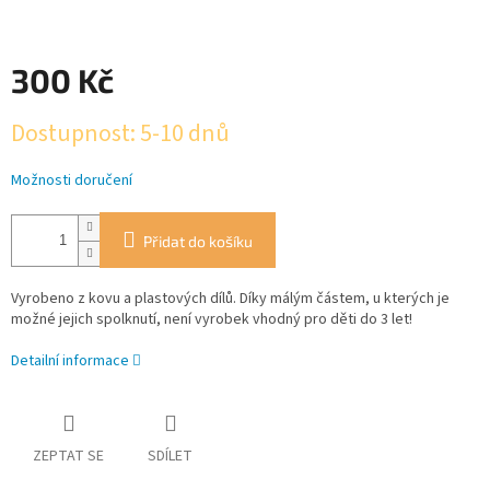
300 Kč
Měrná
Dostupnost: 5-10 dnů
cena:
Možnosti doručení
Přidat do košíku
Vyrobeno z kovu a plastových dílů. Díky málým částem, u kterých je
možné jejich spolknutí, není vyrobek vhodný pro děti do 3 let!
Detailní informace
ZEPTAT SE
SDÍLET