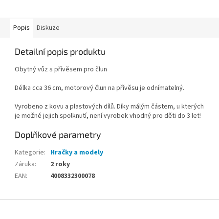
Popis
Diskuze
Detailní popis produktu
Obytný vůz s přívěsem pro člun
Délka cca 36 cm, motorový člun na přívěsu je odnímatelný.
Vyrobeno z kovu a plastových dílů. Díky málým částem, u kterých
je možné jejich spolknutí, není vyrobek vhodný pro děti do 3 let!
Doplňkové parametry
Kategorie
:
Hračky a modely
Záruka
:
2 roky
EAN
:
4008332300078
Z
á