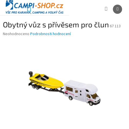
Přejít
na
NÁKUPNÍ
obsah
KOŠÍK
Obytný vůz s přívěsem pro člun
67 113
Průměrné
Neohodnoceno
Podrobnosti hodnocení
hodnocení
produktu
je
0,0
z
5
hvězdiček.