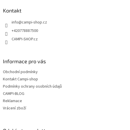
p
a
Kontakt
t
info
@
campi-shop.cz
í
+420778887500
CAMPI-SHOP.cz
Informace pro vás
Obchodní podmínky
Kontakt Campi-shop
Podmínky ochrany osobních údajů
CAMPI-BLOG
Reklamace
Vrácení zboží