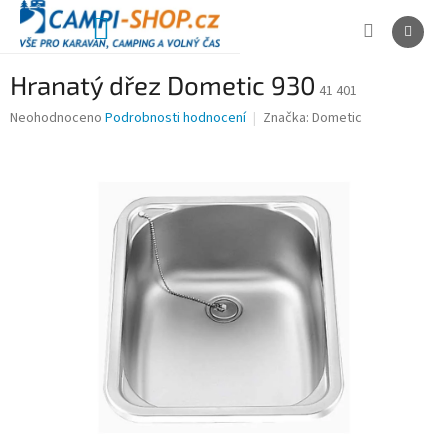
Přejít
na
NÁKUPNÍ
obsah
KOŠÍK
Hranatý dřez Dometic 930
41 401
Průměrné
Neohodnoceno
Podrobnosti hodnocení
Značka:
Dometic
hodnocení
produktu
je
0,0
z
5
hvězdiček.