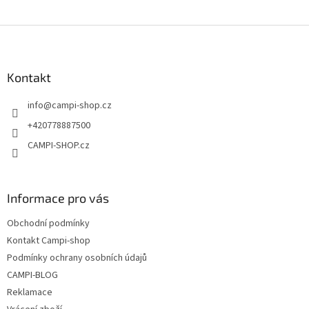
Z
á
p
a
Kontakt
t
info
@
campi-shop.cz
í
+420778887500
CAMPI-SHOP.cz
Informace pro vás
Obchodní podmínky
Kontakt Campi-shop
Podmínky ochrany osobních údajů
CAMPI-BLOG
Reklamace