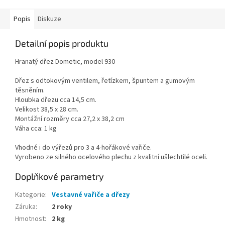
Popis
Diskuze
Detailní popis produktu
Hranatý dřez Dometic, model 930
Dřez s odtokovým ventilem, řetízkem, špuntem a gumovým
těsněním.
Hloubka dřezu cca 14,5 cm.
Velikost 38,5 x 28 cm.
Montážní rozměry cca 27,2 x 38,2 cm
Váha cca: 1 kg
Vhodné i do výřezů pro 3 a 4-hořákové vařiče.
Vyrobeno ze silného ocelového plechu z kvalitní ušlechtilé oceli.
Doplňkové parametry
Kategorie
:
Vestavné vařiče a dřezy
Záruka
:
2 roky
Hmotnost
:
2 kg