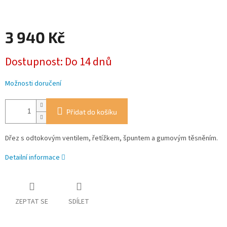
3 940 Kč
Měrná
Dostupnost: Do 14 dnů
cena:
Možnosti doručení
Přidat do košíku
Dřez s odtokovým ventilem, řetížkem, špuntem a gumovým těsněním.
Detailní informace
ZEPTAT SE
SDÍLET