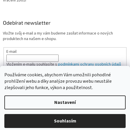
Vrácení zboží
Odebírat newsletter
Vložte svůj e-mail a my vám budeme zasílat informace o nových
produktech na našem e-shopu.
E-mail
Vložením e-mailu souhlasíte s
podmínkami ochrany osobních údajů
Používáme cookies, abychom Vám umožnili pohodlné
PŘIHLÁSIT SE
prohlížení webu a díky analýze provozu webu neustále
zlepšovali jeho funkce, výkon a použitelnost.
Nastavení
Vytvořil Shoptet
Vážení zákazníci, pokud na eshopu nenajdete žádanou položku,
Souhlasím
Copyright 2026
CAMPI-SHOP.cz
. Všechna práva vyhrazena.
neváhejte ji poptat přes kontaktní formulář nebo email.