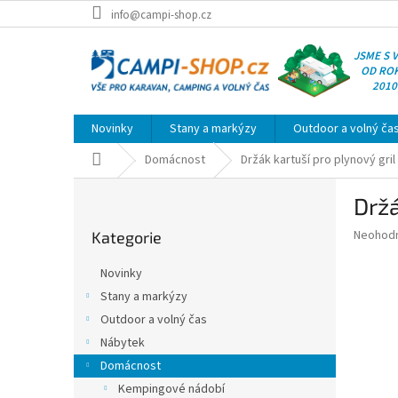
Přejít
info@campi-shop.cz
na
obsah
JSME S 
OD RO
2010
Novinky
Stany a markýzy
Outdoor a volný ča
Domů
Domácnost
Držák kartuší pro plynový gri
P
Držá
o
Přeskočit
s
Průměr
Neohod
Kategorie
kategorie
t
hodnoce
r
produkt
Novinky
a
je
Stany a markýzy
0,0
n
z
Outdoor a volný čas
n
5
í
Nábytek
hvězdič
p
Domácnost
a
Kempingové nádobí