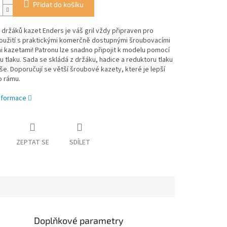
Přidat do košíku
držáků kazet Enders je váš gril vždy připraven pro
oužití s ​​praktickými komerčně dostupnými šroubovacími
 kazetami! Patronu lze snadno připojit k modelu pomocí
u tlaku. Sada se skládá z držáku, hadice a reduktoru tlaku
še. Doporučují se větší šroubové kazety, které je lepší
o rámu.
informace
ZEPTAT SE
SDÍLET
Doplňkové parametry