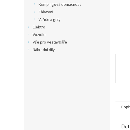
n
Kempingová domácnost
e
Chlazení
l
Vařiče a grily
Elektro
Vozidlo
Vše pro vestavbáře
Náhradní díly
Popi
Det