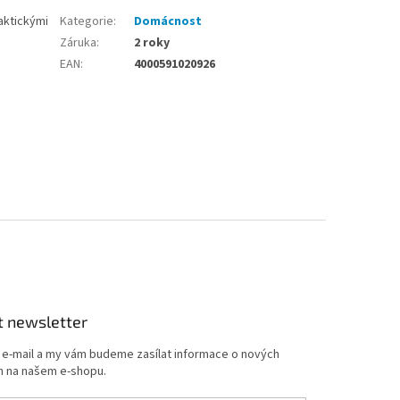
raktickými
Kategorie
:
Domácnost
Záruka
:
2 roky
EAN
:
4000591020926
t newsletter
j e-mail a my vám budeme zasílat informace o nových
 na našem e-shopu.