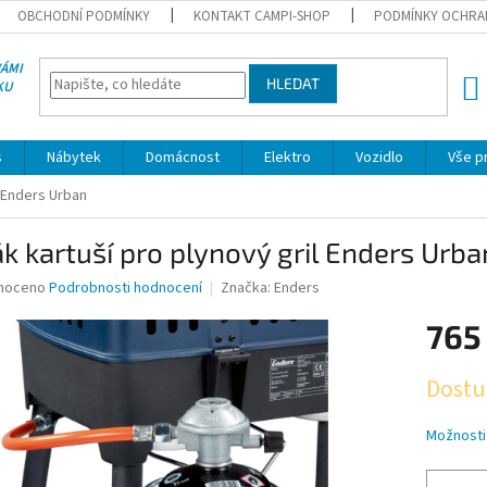
OBCHODNÍ PODMÍNKY
KONTAKT CAMPI-SHOP
PODMÍNKY OCHRA
VÁMI
HLEDAT
KU
NÁK
KOŠÍ
s
Nábytek
Domácnost
Elektro
Vozidlo
Vše p
l Enders Urban
k kartuší pro plynový gril Enders Urba
né
noceno
Podrobnosti hodnocení
Značka:
Enders
ní
765
u
Měrná
Dostu
cena:
ek.
Možnosti