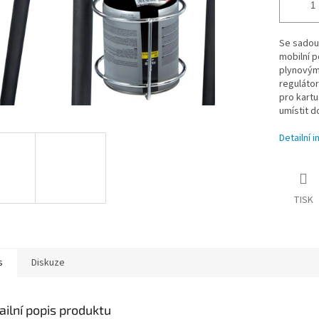
Se sadou 
mobilní p
plynovými
regulátor
pro kartu
umístit d
Detailní 
TISK
s
Diskuze
ailní popis produktu