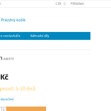
NY OSOBNÍCH ÚDAJŮ
CAMPI-BLOG
CZK
REKLAMACE
Přihlášení
VRÁCENÍ ZBO
Prázdný košík
UPNÍ
K
ro vestavbáře
Náhradní díly
n
448970
 Kč
pnost: 5-10 dnů
 doručení