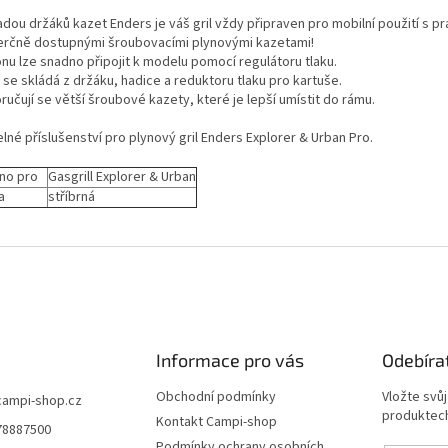
dou držáků kazet Enders je váš gril vždy připraven pro mobilní použití s ​​p
rčně dostupnými šroubovacími plynovými kazetami!
onu lze snadno připojit k modelu pomocí regulátoru tlaku.
se skládá z držáku, hadice a reduktoru tlaku pro kartuše.
učují se větší šroubové kazety, které je lepší umístit do rámu.
elné příslušenství pro plynový gril Enders Explorer & Urban Pro.
eno pro
Gasgrill Explorer & Urban
a
stříbrná
Informace pro vás
Odebíra
Obchodní podmínky
Vložte svů
campi-shop.cz
produktech
Kontakt Campi-shop
78887500
Podmínky ochrany osobních