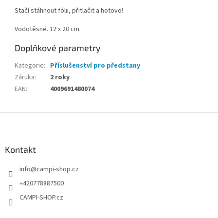
Stačí stáhnout fólii, přitlačit a hotovo!
Vodotěsné. 12 x 20 cm.
Doplňkové parametry
Kategorie
:
Příslušenství pro předstany
Záruka
:
2 roky
EAN
:
4009691480074
Z
á
p
a
Kontakt
t
info
@
campi-shop.cz
í
+420778887500
CAMPI-SHOP.cz