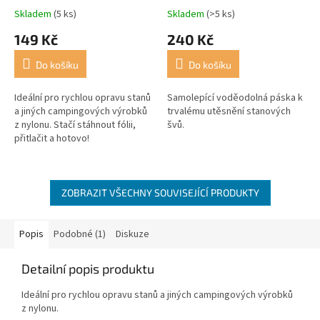
Skladem
(5 ks)
Skladem
(>5 ks)
149 Kč
240 Kč
Do košíku
Do košíku
Ideální pro rychlou opravu stanů
Samolepící voděodolná páska k
a jiných campingových výrobků
trvalému utěsnění stanových
z nylonu. Stačí stáhnout fólii,
švů.
přitlačit a hotovo!
ZOBRAZIT VŠECHNY SOUVISEJÍCÍ PRODUKTY
Popis
Podobné (1)
Diskuze
Detailní popis produktu
Ideální pro rychlou opravu stanů a jiných campingových výrobků
z nylonu.