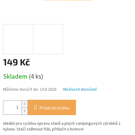
149 Kč
Měrná
Skladem
(4 ks)
cena:
Můžeme doručit do:
10.8.2026
Možnosti doručení
Přidat do košíku
Ideální pro rychlou opravu stanů a jiných campingových výrobků z
nylonu. Stačí stáhnout fólii, přitlačit a hotovo!