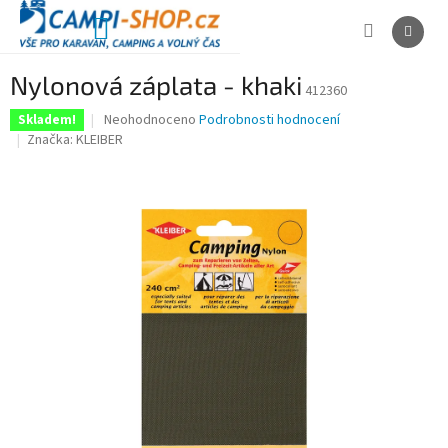
Přejít
na
NÁKUPNÍ
obsah
KOŠÍK
Nylonová záplata - khaki
412360
Průměrné
Neohodnoceno
Podrobnosti hodnocení
Skladem!
hodnocení
Značka:
KLEIBER
produktu
je
0,0
z
5
hvězdiček.