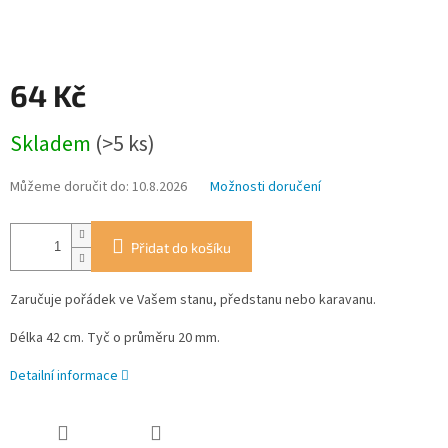
64 Kč
Měrná
Skladem
(>5 ks)
cena:
Můžeme doručit do:
10.8.2026
Možnosti doručení
Přidat do košíku
Zaručuje pořádek ve Vašem stanu, předstanu nebo karavanu.
Délka 42 cm. Tyč o průměru 20 mm.
Detailní informace