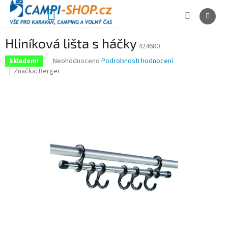
Přejít
na
NÁKUPNÍ
obsah
KOŠÍK
Hliníková lišta s háčky
424680
Průměrné
Neohodnoceno
Podrobnosti hodnocení
Skladem!
hodnocení
Značka:
Berger
produktu
je
0,0
z
5
hvězdiček.