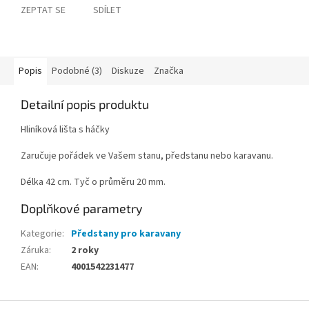
ZEPTAT SE
SDÍLET
Popis
Podobné (3)
Diskuze
Značka
Detailní popis produktu
Hliníková lišta s háčky
Zaručuje pořádek ve Vašem stanu, předstanu nebo karavanu.
Délka 42 cm. Tyč o průměru 20 mm.
Doplňkové parametry
Kategorie
:
Předstany pro karavany
Záruka
:
2 roky
EAN
:
4001542231477
Z