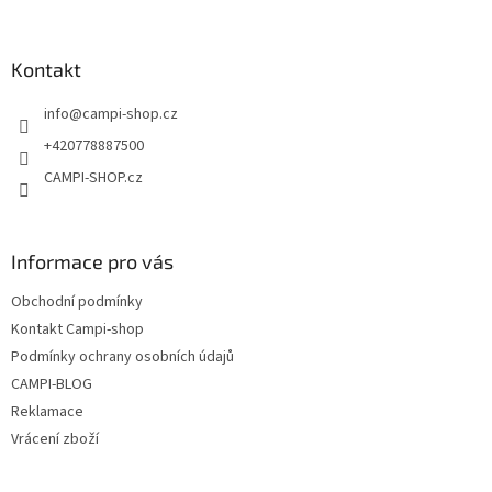
á
p
a
Kontakt
t
info
@
campi-shop.cz
í
+420778887500
CAMPI-SHOP.cz
Informace pro vás
Obchodní podmínky
Kontakt Campi-shop
Podmínky ochrany osobních údajů
CAMPI-BLOG
Reklamace
Vrácení zboží