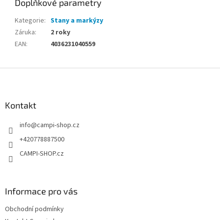
Doplňkové parametry
Kategorie
:
Stany a markýzy
Záruka
:
2 roky
EAN
:
4036231040559
Z
á
p
a
Kontakt
t
info
@
campi-shop.cz
í
+420778887500
CAMPI-SHOP.cz
Informace pro vás
Obchodní podmínky