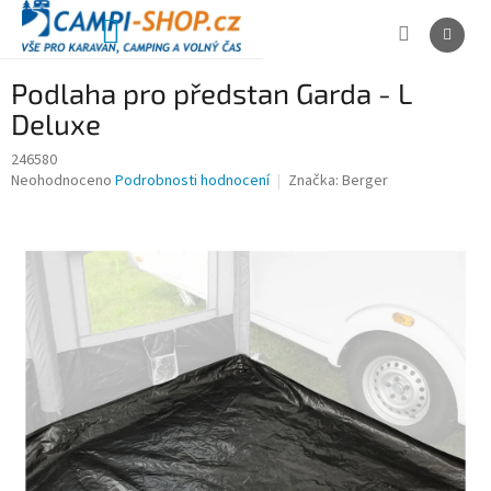
Přejít
na
NÁKUPNÍ
obsah
KOŠÍK
Podlaha pro předstan Garda - L
Deluxe
246580
Průměrné
Neohodnoceno
Podrobnosti hodnocení
Značka:
Berger
hodnocení
produktu
je
0,0
z
5
hvězdiček.