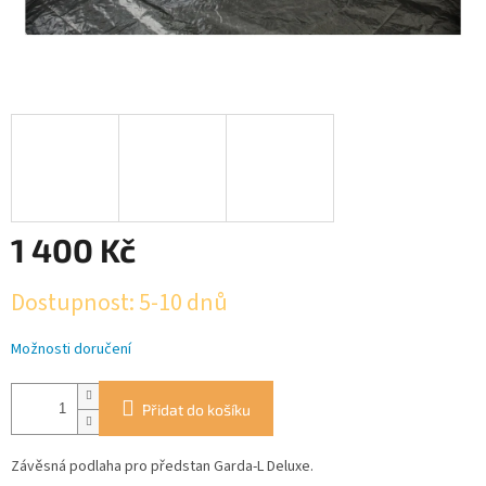
1 400 Kč
Měrná
Dostupnost: 5-10 dnů
cena:
Možnosti doručení
Přidat do košíku
Závěsná podlaha pro předstan Garda-L Deluxe.