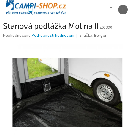
Přejít
na
NÁKUPNÍ
obsah
KOŠÍK
Stanová podlážka Molina II
263390
Průměrné
Neohodnoceno
Podrobnosti hodnocení
Značka:
Berger
hodnocení
produktu
je
0,0
z
5
hvězdiček.