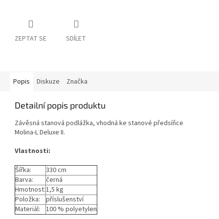
ZEPTAT SE
SDÍLET
Popis
Diskuze
Značka
Detailní popis produktu
Závěsná stanová podlážka, vhodná ke stanové předsíňce
Molina-L Deluxe II.
Vlastnosti:
Šířka:
330 cm
Barva:
černá
Hmotnost:
1,5 kg
Položka:
příslušenství
Materiál:
100 % polyetylen