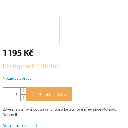
1 195 Kč
Měrná
Dostupnost: 5-10 dnů
cena:
Možnosti doručení
Přidat do košíku
Závěsná stanová podlážka, vhodná ke stanové předsíňce Molina-L
Deluxe II.
Detailní informace