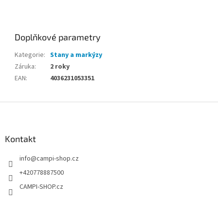
Doplňkové parametry
Kategorie
:
Stany a markýzy
Záruka
:
2 roky
EAN
:
4036231053351
Z
á
p
a
Kontakt
t
info
@
campi-shop.cz
í
+420778887500
CAMPI-SHOP.cz