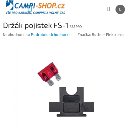
Přejít
na
NÁKUPNÍ
obsah
KOŠÍK
Držák pojistek FS-1
235990
Průměrné
Neohodnoceno
Podrobnosti hodnocení
Značka:
Büttner Elektronik
hodnocení
produktu
je
0,0
z
5
hvězdiček.