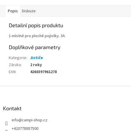
Popis
Diskuze
Detailní popis produktu
1-místné pro ploché pojistky. 3A.
Doplňkové parametry
Kategorie
:
Jističe
Záruka
:
2 roky
EAN
:
4260397961278
Z
á
p
a
Kontakt
t
info
@
campi-shop.cz
í
+420778887500