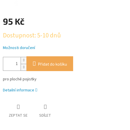
95 Kč
Měrná
Dostupnost: 5-10 dnů
cena:
Možnosti doručení
Přidat do košíku
pro ploché pojistky
Detailní informace
ZEPTAT SE
SDÍLET