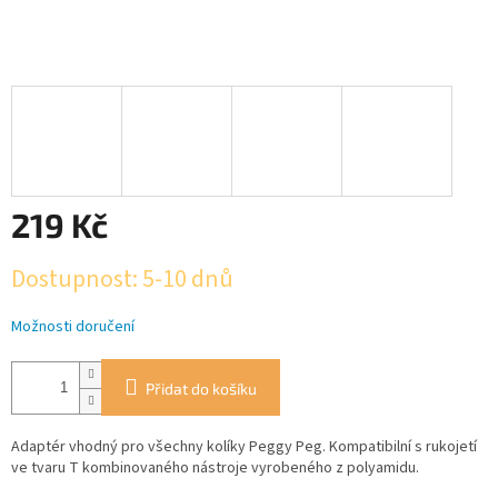
219 Kč
Měrná
Dostupnost: 5-10 dnů
cena:
Možnosti doručení
Přidat do košíku
Adaptér vhodný pro všechny kolíky Peggy Peg. Kompatibilní s rukojetí
ve tvaru T kombinovaného nástroje vyrobeného z polyamidu.