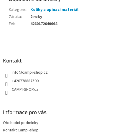
Kategorie
:
Kolíky a upínací materiál
Záruka
:
2 roky
EAN
:
4260172640664
Z
á
p
a
Kontakt
t
info
@
campi-shop.cz
í
+420778887500
CAMPI-SHOP.cz
Informace pro vás
Obchodní podmínky
Kontakt Campi-shop