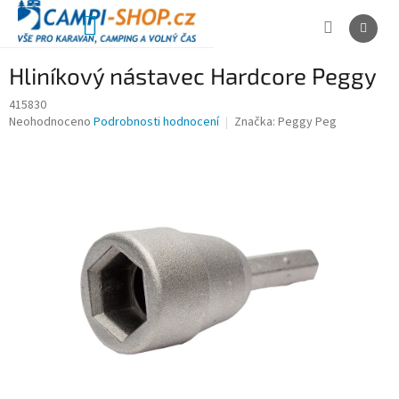
Přejít
na
NÁKUPNÍ
obsah
KOŠÍK
Hliníkový nástavec Hardcore Peggy
415830
Průměrné
Neohodnoceno
Podrobnosti hodnocení
Značka:
Peggy Peg
hodnocení
produktu
je
0,0
z
5
hvězdiček.