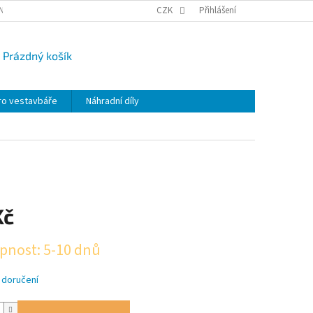
NY OSOBNÍCH ÚDAJŮ
CAMPI-BLOG
CZK
REKLAMACE
Přihlášení
VRÁCENÍ ZBO
Prázdný košík
UPNÍ
K
ro vestavbáře
Náhradní díly
Kč
pnost: 5-10 dnů
 doručení