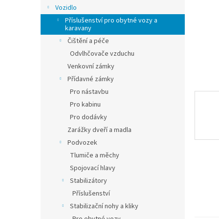
n
Vozidlo
e
Příslušenství pro obytné vozy a
l
karavany
Čištění a péče
Odvlhčovače vzduchu
Venkovní zámky
Přídavné zámky
Pro nástavbu
Pro kabinu
Pro dodávky
Zarážky dveří a madla
Podvozek
Tlumiče a měchy
Spojovací hlavy
Stabilizátory
Příslušenství
Stabilizační nohy a kliky