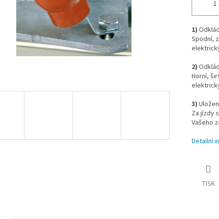
1)
Odkláda
Spodní, z
elektrick
2)
Odkláda
Horní, ši
elektrick
3)
Uložení
Za jízdy 
Vašeho z
Detailní 
TISK