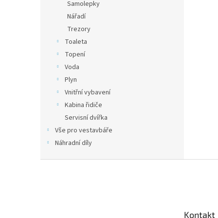
Samolepky
Nářadí
Trezory
Toaleta
Topení
Voda
Plyn
Vnitřní vybavení
Kabina řidiče
Servisní dvířka
Vše pro vestavbáře
Náhradní díly
Z
á
p
a
t
Kontakt
í