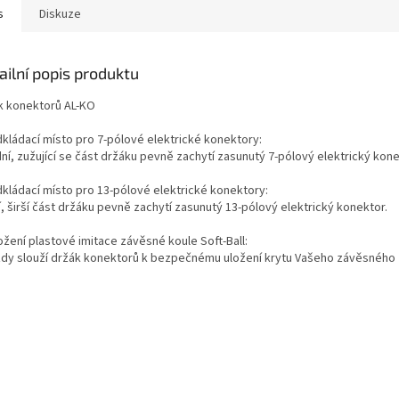
s
Diskuze
ailní popis produktu
k konektorů AL-KO
kládací místo pro 7-pólové elektrické konektory:
ní, zužující se část držáku pevně zachytí zasunutý 7-pólový elektrický kone
kládací místo pro 13-pólové elektrické konektory:
, širší část držáku pevně zachytí zasunutý 13-pólový elektrický konektor.
ožení plastové imitace závěsné koule Soft-Ball:
ízdy slouží držák konektorů k bezpečnému uložení krytu Vašeho závěsného z