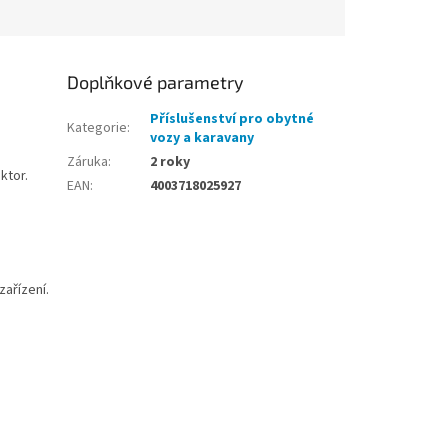
Doplňkové parametry
Příslušenství pro obytné
Kategorie
:
vozy a karavany
Záruka
:
2 roky
ktor.
EAN
:
4003718025927
ařízení.