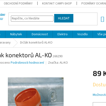
OBCHODNÍ PODMÍNKY
KONTAKT CAMPI-SHOP
PODMÍNKY OCHRA
VÁMI
HLEDAT
KU
NÁK
KOŠÍ
s
Nábytek
Domácnost
Elektro
Vozidlo
Vše p
karavany
Držák konektorů AL-KO
ák konektorů AL-KO
166290
né
noceno
Podrobnosti hodnocení
Značka:
AL-KO
ní
89 
u
Měrná
Dostu
cena:
ek.
Možnosti