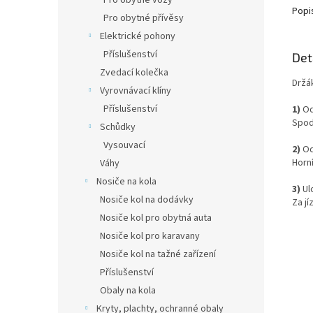
Pro obytné vozy
Popi
Pro obytné přívěsy
Elektrické pohony
Příslušenství
Det
Zvedací kolečka
Držá
Vyrovnávací klíny
Příslušenství
1)
Od
Spod
Schůdky
Vysouvací
2)
Od
Horní
Váhy
Nosiče na kola
3)
Ul
Nosiče kol na dodávky
Za j
Nosiče kol pro obytná auta
Nosiče kol pro karavany
Nosiče kol na tažné zařízení
Příslušenství
Obaly na kola
Kryty, plachty, ochranné obaly