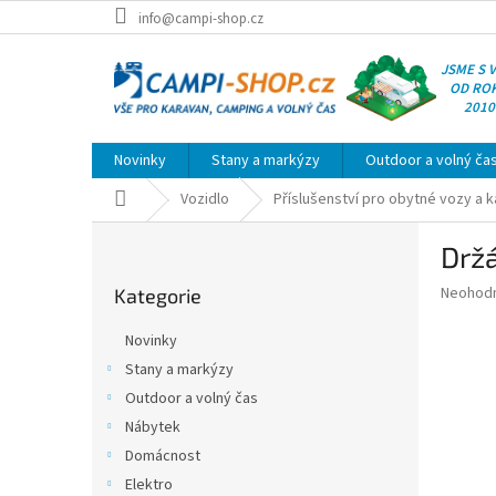
Přejít
info@campi-shop.cz
na
obsah
JSME S 
OD RO
2010
Novinky
Stany a markýzy
Outdoor a volný ča
Domů
Vozidlo
Příslušenství pro obytné vozy a 
P
Drž
o
Přeskočit
s
Průměr
Neohod
Kategorie
kategorie
t
hodnoce
r
produkt
Novinky
a
je
Stany a markýzy
0,0
n
z
Outdoor a volný čas
n
5
í
Nábytek
hvězdič
p
Domácnost
a
Elektro