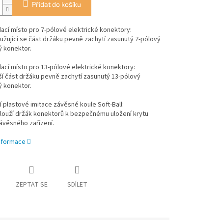
Přidat do košíku
cí místo pro 7-pólové elektrické konektory:
užující se část držáku pevně zachytí zasunutý 7-pólový
ý konektor.
cí místo pro 13-pólové elektrické konektory:
rší část držáku pevně zachytí zasunutý 13-pólový
ý konektor.
 plastové imitace závěsné koule Soft-Ball:
slouží držák konektorů k bezpečnému uložení krytu
ávěsného zařízení.
informace
ZEPTAT SE
SDÍLET