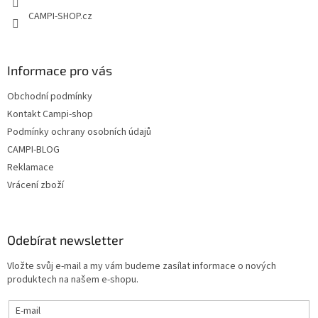
v
CAMPI-SHOP.cz
k
y
v
ý
Informace pro vás
p
i
Obchodní podmínky
s
u
Kontakt Campi-shop
Podmínky ochrany osobních údajů
CAMPI-BLOG
Reklamace
Vrácení zboží
Odebírat newsletter
Vložte svůj e-mail a my vám budeme zasílat informace o nových
produktech na našem e-shopu.
E-mail