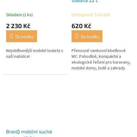
toaleta 22 L
Skladem
(1 ks)
Dostupnost: 5-10 dnů
2 230 Kč
620 Kč
Do košíku
Do košíku
Nejoblíbenější mobilní toaleta v
Přenosné venkovní kbelíkové
naší nabídce!
WC. Pohodlné, kompaktní a
ekologické řešení pro karavany,
mobilní domy, lodě a zahrady.
BranQ mobilní suchá