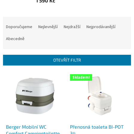
1 590 Kč
Ř
a
Doporučujeme
Nejlevnější
Nejdražší
Nejprodávanější
z
e
Abecedně
n
í
p
OTEVŘÍT FILTR
r
o
V
Skladem!
d
ý
u
p
k
i
t
s
ů
p
r
o
d
Berger Mobilní WC
Přenosná toaleta BI-POT
u
Comfort Campingtoilette
34