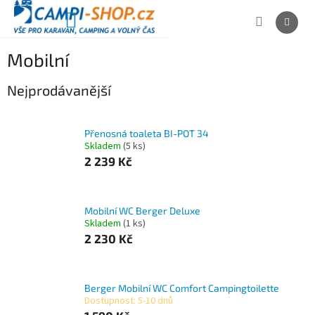
Přejít
na
NÁKUPNÍ
obsah
KOŠÍK
Mobilní
Nejprodávanější
Přenosná toaleta BI-POT 34
Skladem
(5 ks)
2 239 Kč
Mobilní WC Berger Deluxe
Skladem
(1 ks)
2 230 Kč
Berger Mobilní WC Comfort Campingtoilette
Dostupnost: 5-10 dnů