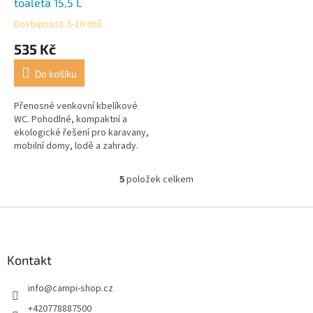
toaleta 15,5 L
Dostupnost: 5-10 dnů
Průměrné
hodnocení
535 Kč
produktu
je
Do košíku
4,0
z
5
Přenosné venkovní kbelíkové
hvězdiček.
WC. Pohodlné, kompaktní a
ekologické řešení pro karavany,
mobilní domy, lodě a zahrady.
5
položek celkem
O
v
l
Z
á
á
d
p
a
a
Kontakt
c
t
í
info
@
campi-shop.cz
í
p
r
+420778887500