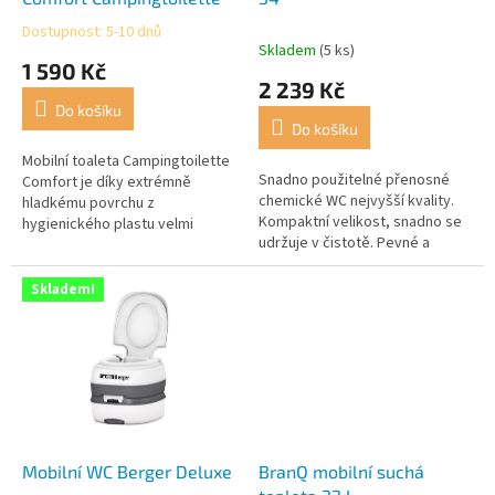
k
Dostupnost: 5-10 dnů
Průměrné
t
Skladem
(5 ks)
hodnocení
1 590 Kč
ů
produktu
2 239 Kč
je
Do košíku
4,6
Do košíku
z
5
Mobilní toaleta Campingtoilette
Snadno použitelné přenosné
hvězdiček.
Comfort je díky extrémně
chemické WC nejvyšší kvality.
hladkému povrchu z
Kompaktní velikost, snadno se
hygienického plastu velmi
udržuje v čistotě. Pevné a
snadno udržovatelná. Bakterie
praktické ruční čerpadlo s
se na toaletě nedrží díky
velkým splachovacím objemem,
speciálnímu...
Skladem!
které...
Mobilní WC Berger Deluxe
BranQ mobilní suchá