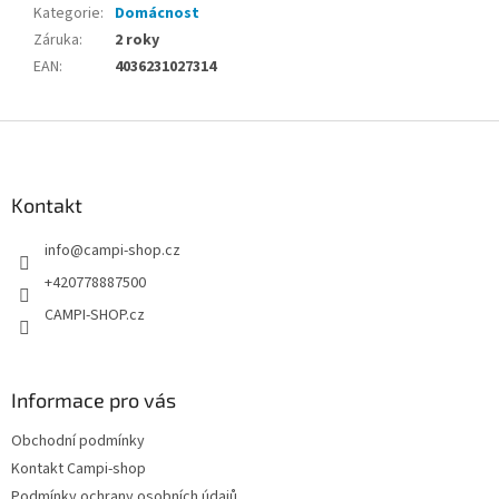
Kategorie
:
Domácnost
Záruka
:
2 roky
EAN
:
4036231027314
Z
á
p
a
Kontakt
t
info
@
campi-shop.cz
í
+420778887500
CAMPI-SHOP.cz
Informace pro vás
Obchodní podmínky
Kontakt Campi-shop
Podmínky ochrany osobních údajů