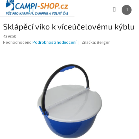
Přejít
na
NÁKUPNÍ
obsah
KOŠÍK
Sklápěcí víko k víceúčelovému kýblu
439850
Průměrné
Neohodnoceno
Podrobnosti hodnocení
Značka:
Berger
hodnocení
produktu
je
0,0
z
5
hvězdiček.