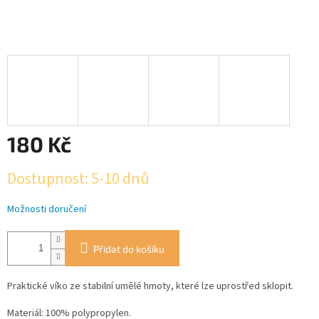
180 Kč
Měrná
Dostupnost: 5-10 dnů
cena:
Možnosti doručení
Přidat do košíku
Praktické víko ze stabilní umělé hmoty, které lze uprostřed sklopit.
Materiál: 100% polypropylen.