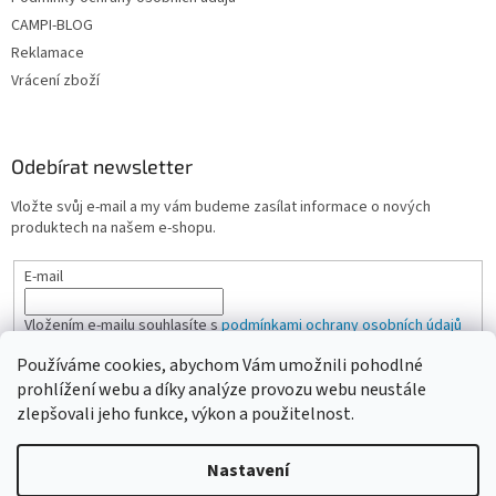
CAMPI-BLOG
Reklamace
Vrácení zboží
Odebírat newsletter
Vložte svůj e-mail a my vám budeme zasílat informace o nových
produktech na našem e-shopu.
E-mail
Vložením e-mailu souhlasíte s
podmínkami ochrany osobních údajů
Používáme cookies, abychom Vám umožnili pohodlné
PŘIHLÁSIT SE
prohlížení webu a díky analýze provozu webu neustále
zlepšovali jeho funkce, výkon a použitelnost.
Nastavení
Vytvořil Shoptet