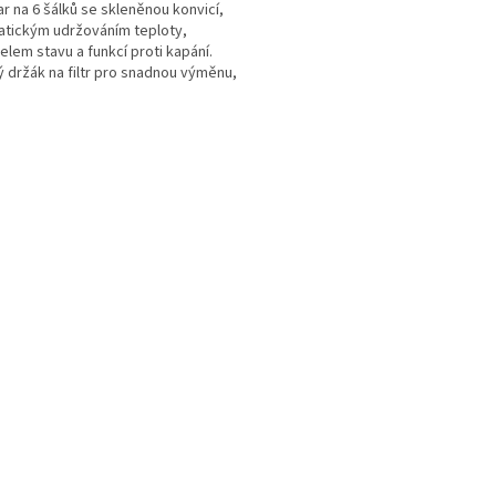
r na 6 šálků se skleněnou konvicí,
tickým udržováním teploty,
elem stavu a funkcí proti kapání.
 držák na filtr pro snadnou výměnu,
 pro běžné typy...
O
v
l
á
d
a
c
í
p
r
v
k
y
v
ý
p
i
s