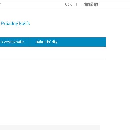
NY OSOBNÍCH ÚDAJŮ
CAMPI-BLOG
CZK
REKLAMACE
Přihlášení
VRÁCENÍ ZBO
Prázdný košík
UPNÍ
K
ro vestavbáře
Náhradní díly