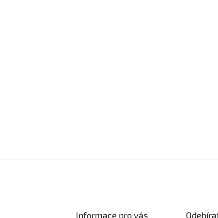
u
Informace pro vás
Odebíra