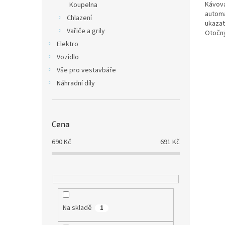
Kávova
Koupelna
automa
Chlazení
ukazat
Vařiče a grily
Otočný
vhodné
Elektro
Vozidlo
Vše pro vestavbáře
Náhradní díly
Cena
690
Kč
691
Kč
Na skladě
1