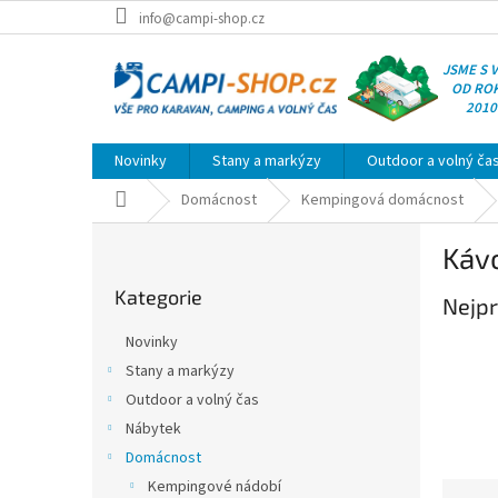
Přejít
info@campi-shop.cz
na
obsah
JSME S 
OD RO
2010
Novinky
Stany a markýzy
Outdoor a volný ča
Domů
Domácnost
Kempingová domácnost
P
Káv
o
Přeskočit
s
Kategorie
kategorie
Nejpr
t
r
Novinky
a
Stany a markýzy
n
Outdoor a volný čas
n
í
Nábytek
p
Domácnost
a
Kempingové nádobí
Ř