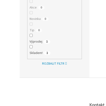
Akce
0
Novinka
0
Tip
0
Výprodej
1
Skladem!
1
ROZBALIT FILTR
Z
á
p
a
t
Kontakt