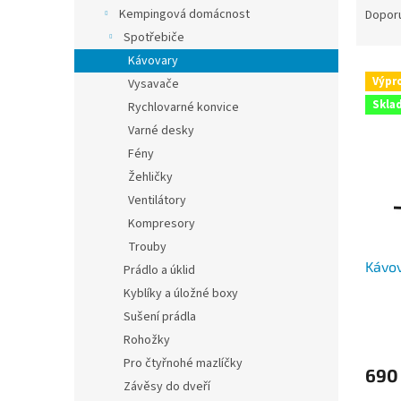
n
a
Kempingová domácnost
Dopor
e
z
Spotřebiče
l
e
Kávovary
V
n
Výpr
Vysavače
ý
í
Skla
Rychlovarné konvice
p
p
i
r
Varné desky
s
o
Fény
p
d
Žehličky
r
u
Ventilátory
o
k
Kompresory
d
t
Trouby
u
ů
Kávov
k
Prádlo a úklid
t
Kyblíky a úložné boxy
ů
Sušení prádla
Rohožky
Pro čtyřnohé mazlíčky
690
Závěsy do dveří