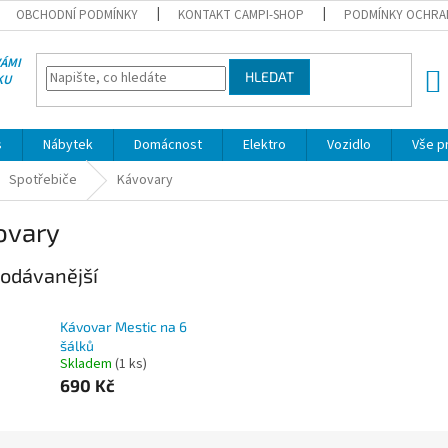
OBCHODNÍ PODMÍNKY
KONTAKT CAMPI-SHOP
PODMÍNKY OCHRA
VÁMI
HLEDAT
KU
NÁK
KOŠÍ
s
Nábytek
Domácnost
Elektro
Vozidlo
Vše p
Spotřebiče
Kávovary
ovary
odávanější
Kávovar Mestic na 6
šálků
Skladem
(1 ks)
690 Kč