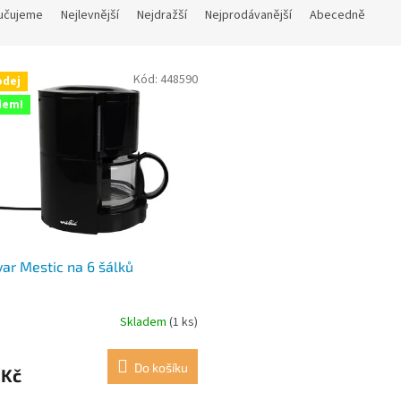
učujeme
Nejlevnější
Nejdražší
Nejprodávanější
Abecedně
Kód:
448590
odej
dem!
ar Mestic na 6 šálků
Skladem
(1 ks)
Do košíku
 Kč