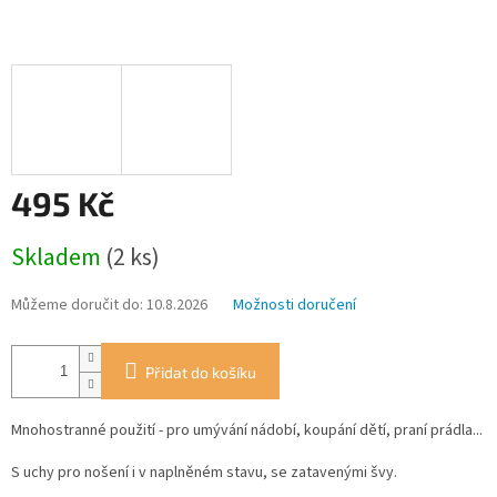
495 Kč
Měrná
Skladem
(2 ks)
cena:
Můžeme doručit do:
10.8.2026
Možnosti doručení
Přidat do košíku
Mnohostranné použití - pro umývání nádobí, koupání dětí, praní prádla...
S uchy pro nošení i v naplněném stavu, se zatavenými švy.