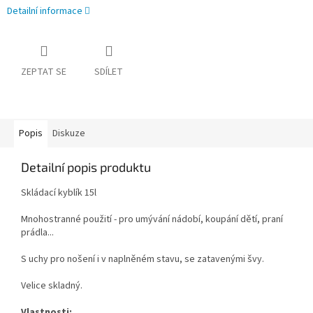
Detailní informace
ZEPTAT SE
SDÍLET
Popis
Diskuze
Detailní popis produktu
Skládací kyblík 15l
Mnohostranné použití - pro umývání nádobí, koupání dětí, praní
prádla...
S uchy pro nošení i v naplněném stavu, se zatavenými švy.
Velice skladný.
Vlastnosti: