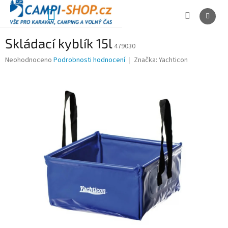
Přejít
na
NÁKUPNÍ
obsah
KOŠÍK
Skládací kyblík 15l
479030
Průměrné
Neohodnoceno
Podrobnosti hodnocení
Značka:
Yachticon
hodnocení
produktu
je
0,0
z
5
hvězdiček.