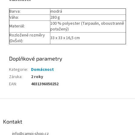
Barva:
modrá
Váha:
280 g
100 % polyester (Tarpaulin, oboustranně
Materiál:
potažený)
Rozložené rozměry
33 x 33 x 16,5 cm
(DxŠxV):
Doplňkové parametry
Kategorie
:
Domácnost
Záruka
:
2 roky
EAN
:
4031396050252
Z
á
p
a
Kontakt
t
info
@
campi-shop.cz
í